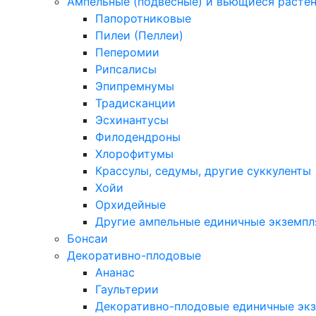
Ампельные (подвесные) и вьющиеся расте
Папоротниковые
Пилеи (Пеллеи)
Пеперомии
Рипсалисы
Эпипремнумы
Традисканции
Эсхинантусы
Филодендроны
Хлорофитумы
Крассулы, седумы, другие суккуленты
Хойи
Орхидейные
Другие ампельные единичные экземп
Бонсаи
Декоративно-плодовые
Ананас
Гаультерии
Декоративно-плодовые единичные эк