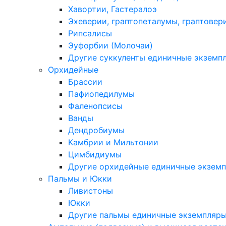
Хавортии, Гастералоэ
Эхеверии, граптопеталумы, граптовер
Рипсалисы
Эуфорбии (Молочаи)
Другие суккуленты единичные экземп
Орхидейные
Брассии
Пафиопедилумы
Фаленопсисы
Ванды
Дендробиумы
Камбрии и Мильтонии
Цимбидиумы
Другие орхидейные единичные экзем
Пальмы и Юкки
Ливистоны
Юкки
Другие пальмы единичные экземпляр