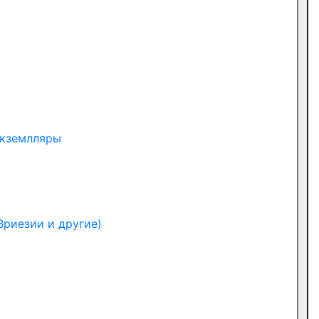
экземлляры
Вриезии и другие)