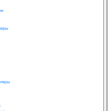
ии
ляры
пляры
ы