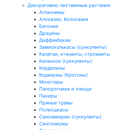
Декоративно-лиственные растения
Аглаонемы
Алоказии, Колоказии
Бегонии
Драцены
Диффенбахии
Замиокулькасы (суккуленты)
Калатеи, ктенанты, строманты
Каланхое (суккуленты)
Кордилины
Кодиеумы (Кротоны)
Монстеры
Папоротники и плющи
Пахиры
Пряные травы
Полисциасы
Сансевиерии (суккуленты)
Сингониумы