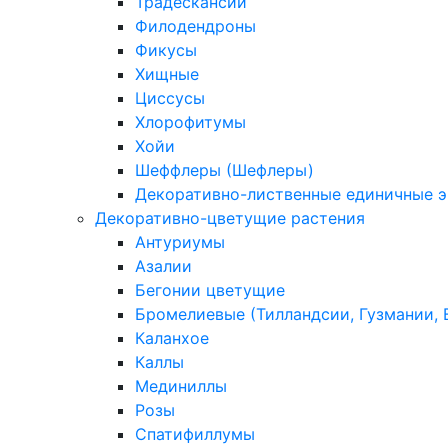
Традескансии
Филодендроны
Фикусы
Хищные
Циссусы
Хлорофитумы
Хойи
Шеффлеры (Шефлеры)
Декоративно-лиственные единичные 
Декоративно-цветущие растения
Антуриумы
Азалии
Бегонии цветущие
Бромелиевые (Тилландсии, Гузмании, 
Каланхое
Каллы
Мединиллы
Розы
Спатифиллумы