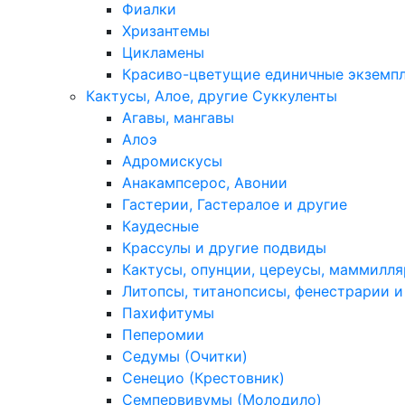
Фиалки
Хризантемы
Цикламены
Красиво-цветущие единичные экземп
Кактусы, Алое, другие Суккуленты
Агавы, мангавы
Алоэ
Адромискусы
Анакампсерос, Авонии
Гастерии, Гастералое и другие
Каудесные
Крассулы и другие подвиды
Кактусы, опунции, цереусы, маммилля
Литопсы, титанопсисы, фенестрарии и
Пахифитумы
Пеперомии
Седумы (Очитки)
Сенецио (Крестовник)
Семпервивумы (Молодило)