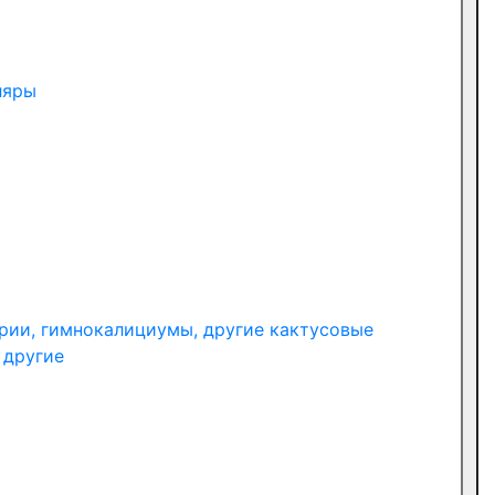
ляры
рии, гимнокалициумы, другие кактусовые
 другие