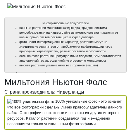
Информирование покупателей
цены на растения меняются каждые два, три дня, система
ценообразования на нашем сайте автоматизирована и зависит от
новых прайс-листов поставщика и курса доллара
фото носит информационных характер, растения могут не
значительно отличаться от изображения на фотографии из-за
природных характеристик, разных поставок и сезонности
если на фото растение цветущее или с плодами, Вам поставляется
аналогичный товар, если иной не оговорен с менеджером
100%
100%
высота растения указана вместе с горшком (кашпо)
уникальные фото
уникальные фото
Мильтония Ньютон Фолс
Страна производитель: Нидерланды
100% уникальные фото - это означет,
что все фотографии сделаны лично правообладателем данного
сайта. Фотографии не стоковые и не взяты из других интернет
ресурсов. Каталог растений создавался год и ежедневно
пополняется только уникальными фотографиями.