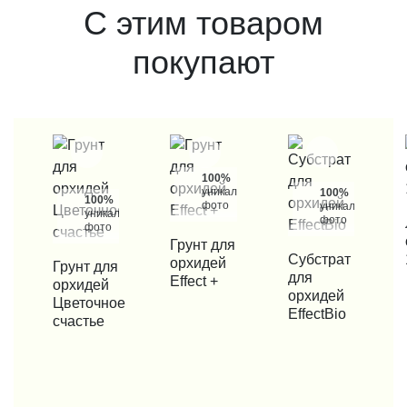
С этим товаром
покупают
100%
уникальные
100%
100%
фото
уникальные
уникальные
фото
КУП
фото
КУПИТЬ В 1 КЛИК
Грунт для
КУПИТЬ В 1 КЛИК
Субстрат
орхидей
КУПИТЬ В 1 КЛИК
Грунт для
для
Effect +
орхидей
орхидей
Цветочное
EffectBio
счастье