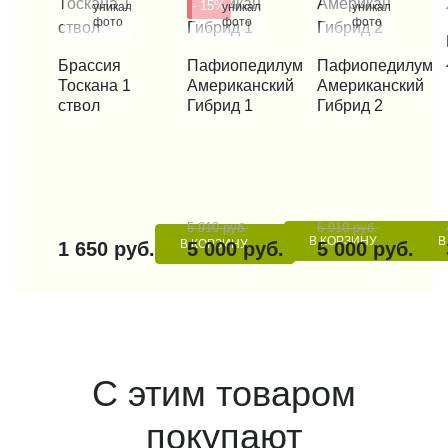
- 15%
уникальные
уникальные
уникальные
фото
фото
фото
КУП
КУПИТЬ В 1 КЛИК
Брассия
КУПИТЬ В 1 КЛИК
Пафиопедилум
КУПИТЬ В 1 КЛИК
Пафиопедилум
Тоскана 1
Американский
Американский
ствол
Гибрид 1
Гибрид 2
5 910 руб.
5 910 руб.
В КОРЗИНУ
В
В КОРЗИНУ
1 650 руб.
5 000 руб.
5 000 руб.
С этим товаром
покупают