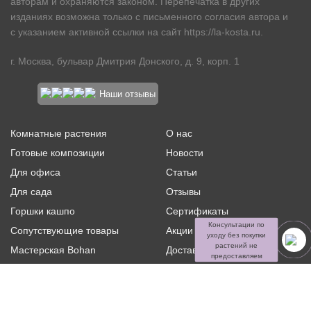
авторам и охраняются законом. Перепечатка в других
изданиях возможна только с письменного согласия автора и
с указанием активной ссылки на сайт
https://la-kosta.ru
.
г. Москва, бульвар Дмитрия Донского, д. 9, корп. 1
Наши отзывы
Комнатные растения
О нас
Готовые композиции
Новости
Для офиса
Статьи
Для сада
Отзывы
Горшки кашпо
Сертификаты
Консультации по
Сопутствующие товары
Акции и скидки
уходу без покупки
растений не
Мастерская Bohan
Доставка и оплата
предоставляем
Ритуальная флористика
Услуги
Распродажа
Контакты