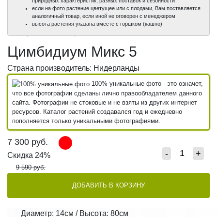
природных характеристик, разных поставок и сезонности
если на фото растение цветущее или с плодами, Вам поставляется
аналогичный товар, если иной не оговорен с менеджером
100%
100%
высота растения указана вместе с горшком (кашпо)
уникальные фото
уникальные фото
Цимбидиум Микс 5
Страна производитель: Нидерланды
100% уникальные фото - это означет,
что все фотографии сделаны лично правообладателем данного
сайта. Фотографии не стоковые и не взяты из других интернет
ресурсов. Каталог растений создавался год и ежедневно
пополняется только уникальными фотографиями.
7 300
руб.
-
+
Скидка 24%
9 590 руб.
ДОБАВИТЬ В КОРЗИНУ
Диаметр: 14см / Высота: 80см