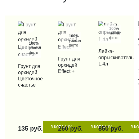
100%
уникальные
100%
фото
уникальные
100%
фото
уникальные
КУПИТЬ В 1 КЛИК
Лейка-
фото
опрыскиватель
КУПИТЬ В 1 КЛИК
Грунт для
1,4л
орхидей
КУПИТЬ В 1 КЛИК
Грунт для
Effect +
КУП
орхидей
Цветочное
счастье
В КОРЗИНУ
В КОРЗИНУ
В К
135 руб.
260 руб.
850 руб.