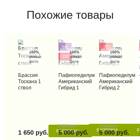
Похожие товары
Хит
- 15%
100%
100%
100%
- 15%
уникальные
уникальные
уникальные
фото
фото
фото
КУП
КУПИТЬ В 1 КЛИК
Брассия
КУПИТЬ В 1 КЛИК
Пафиопедилум
КУПИТЬ В 1 КЛИК
Пафиопедилум
Тоскана 1
Американский
Американский
ствол
Гибрид 1
Гибрид 2
5 910 руб.
5 910 руб.
В КОРЗИНУ
В
В КОРЗИНУ
1 650 руб.
5 000 руб.
5 000 руб.