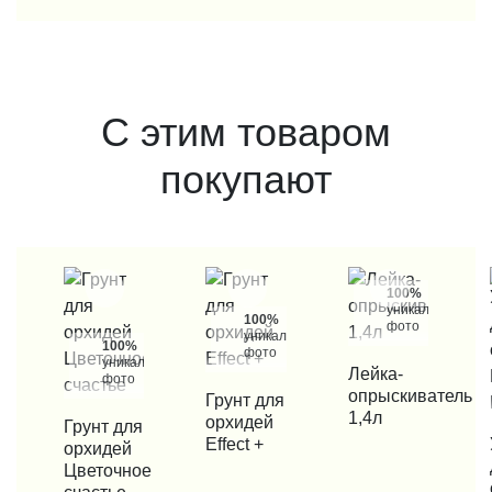
С этим товаром
покупают
100%
уникальные
100%
фото
уникальные
100%
фото
уникальные
КУПИТЬ В 1 КЛИК
Лейка-
фото
опрыскиватель
КУПИТЬ В 1 КЛИК
Грунт для
1,4л
орхидей
КУПИТЬ В 1 КЛИК
Грунт для
Effect +
КУП
орхидей
Цветочное