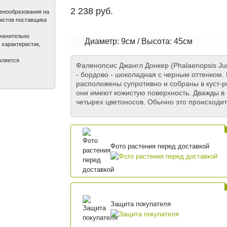
2 238
руб.
ценообразования на
листов поставщика
значительно
Диаметр: 9см / Высота: 45см
 характеристик,
вляется
Фаленопсис Джангл Донкер (Phalaenopsis Ju
- бордово - шоколадная с черным оттенком
расположены супротивно и собраны в куст-ро
они имеют кожистую поверхность. Дважды в г
четырех цветоносов. Обычно это происходит
Фото растения перед доставкой
Защита покупателя