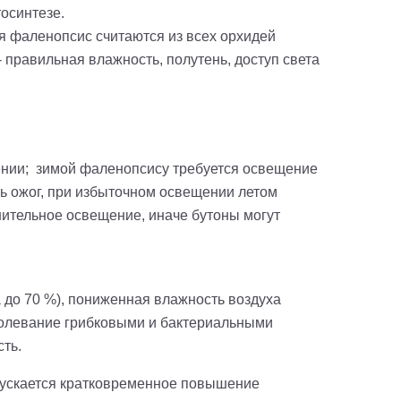
осинтезе.
тя фаленопсис считаются из всех орхидей
правильная влажность, полутень, доступ света
ении; зимой фаленопсису требуется освещение
ть ожог, при избыточном освещении летом
ительное освещение, иначе бутоны могут
до 70 %), пониженная влажность воздуха
аболевание грибковыми и бактериальными
ть.
пускается кратковременное повышение