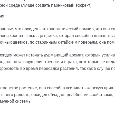
ной среде (лучше создать парниковый эффект).
ия:
оверье, что орхидея - это энергетический вампир, что она 
ичина кроется в пыльце цветка, которая способна вызывать
дочных цветков, по старинным китайским поверьям, она пом
рхидея может источать дурманящий аромат, который усилива
ь, тошнота, ощущение тревоги и страха; некоторые ее вид
рожность во время пересадки растения, так как в случае п
 женское растение, она способна усиливать женскую привл
ь в него радость; орхидея обладает целебными свойствами
ммунной системы.