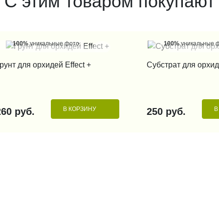
С этим товаром покупают
100%
уникальные фото
100%
уникальные 
КУПИТЬ В 1 КЛИК
КУПИТЬ В 1
рунт для орхидей Effect +
Субстрат для орхид
В КОРЗИНУ
В
260 руб.
250 руб.