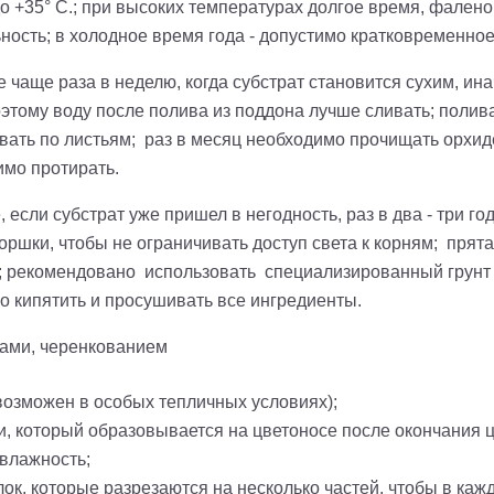
 +35° С.; при высоких температурах долгое время, фаленоп
ьность; в холодное время года - допустимо кратковременно
чаще раза в неделю, когда субстрат становится сухим, инач
оэтому воду после полива из поддона лучше сливать; полив
ивать по листьям; раз в месяц необходимо прочищать орхид
имо протирать.
, если субстрат уже пришел в негодность, раз в два - три го
ршки, чтобы не ограничивать доступ света к корням; прятат
; рекомендовано использовать специализированный грунт д
о кипятить и просушивать все ингредиенты.
ками, черенкованием
 возможен в особых тепличных условиях);
и, который образовывается на цветоносе после окончания 
 влажность;
ок, которые разрезаются на несколько частей, чтобы в каж