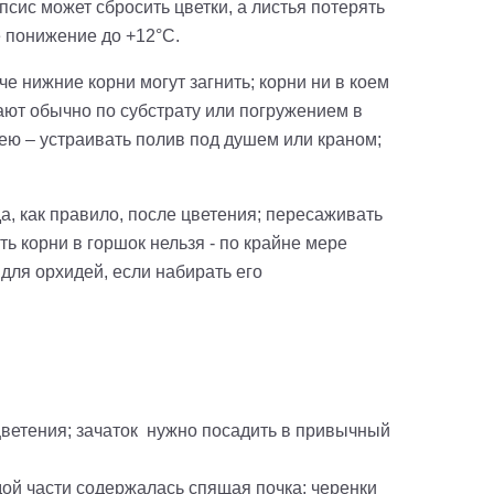
сис может сбросить цветки, а листья потерять
е понижение до +12°С.
е нижние корни могут загнить; корни ни в коем
ают обычно по субстрату или погружением в
ею – устраивать полив под душем или краном;
да, как правило, после цветения; пересаживать
ь корни в горшок нельзя - по крайне мере
ля орхидей, если набирать его
цветения; зачаток нужно посадить в привычный
дой части содержалась спящая почка; черенки