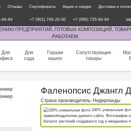
и
Отзывы
Сертификаты
Акции и скидки
Доставка и опла
5-84-84
+7 (901) 745-25-00
+7 (985) 725-84-84
la
ЕНИЮ ПРЕДПРИЯТИЙ, ГОТОВЫХ КОМПОЗИЦИЙ, ТОВАР
РАБОТАЕМ.
Для
Для
Горшки
Сопутствующие
Мас
офиса
сада
кашпо
товары
сов комнатными растениями, продажа изделий ручной работы.
Фаленопсис Джангл 
Страна производитель: Нидерланды
100% уникальные фото
правообладателем данного сайта. Фотографии не
Каталог растений создавался год и ежедневно 