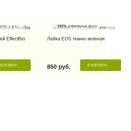
фото
100%
уникальные фото
 КЛИК
КУПИТЬ В 1 КЛИК
ей EffectBio
Лейка EOS темно-зеленая
 КОРЗИНУ
В КОРЗИНУ
850 руб.