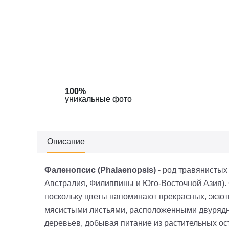
100%
100%
уникальные фото
уникальные фото
Описание
Фаленопсис (Phalaenopsis)
- род травянистых
Австралия, Филиппины и Юго-Восточной Азия). С
поскольку цветы напоминают прекрасных, экзо
мясистыми листьями, расположенными двурядно
деревьев, добывая питание из растительных оста