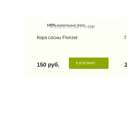
100%
уникальные фото
КУПИТЬ В 1 КЛИК
Кора сосны Florizel
Г
В КОРЗИНУ
150 руб.