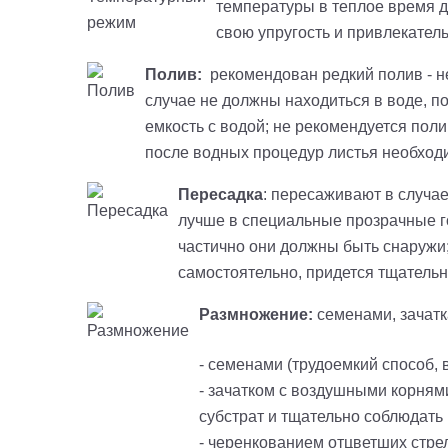
температуры в теплое время до
свою упругость и привлекател
Полив:
рекомендован редкий полив - не 
случае не должны находиться в воде, п
емкость с водой; не рекомендуется пол
после водных процедур листья необход
Пересадка
: пересаживают в случае
лучше в специальные прозрачные го
частично они должны быть снаружи
самостоятельно, придется тщательн
Размножение:
семенами, зачат
- семенами (трудоемкий способ,
- зачатком с воздушными корням
субстрат и тщательно соблюдать
- черенкованием отцветших стрел