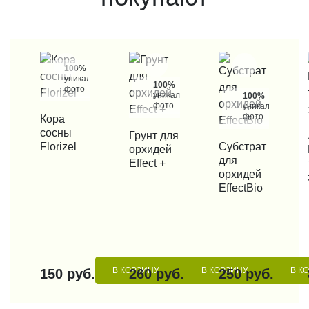
100%
уникальные
100%
фото
уникальные
100%
фото
уникальные
фото
КУПИТЬ В 1 КЛИК
Кора
сосны
КУПИТЬ В 1 КЛИК
Грунт для
КУП
Florizel
КУПИТЬ В 1 КЛИК
Субстрат
орхидей
для
Effect +
орхидей
EffectBio
В КОРЗИНУ
В КОРЗИНУ
В К
150 руб.
260 руб.
250 руб.