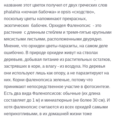
название этот цветок получил от двух греческих слов
phalahia «ночная бабочка» и opsis «сходство»,
поскольку цветы напоминают прекрасных,
экзотических бабочек. Орхидея Фаленопсис - это
растение с длинным стеблем и тремя-пятью крупными
мясистыми листьями, расположенными двурядно.
Мнение, что орхидеи цветы-паразиты, на самом деле
ошибочно. В природе орхидеи живут на стволах
деревьев, добывая питание из растительных остатков,
застрявших в коре, а влагу - из воздуха. Но деревья
они используют лишь как опору, а не паразитируют на
них. Корни фаленопсиса зеленые, потому что
принимают непосредственное участие в фотосинтезе.
Есть два вида Фаленопсисов: обычные (их длина
составляет до 1 м) и миниатюрные (не более 30 см). И
хотя фаленопсис считаются из всех орхидей самыми
неприхотливыми, в их домашней жизни тоже