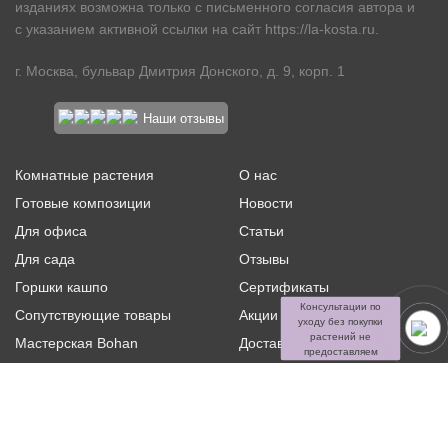
изданиях возможна только с письменного согласия автора и
с указанием активной ссылки на сайт
https://la-kosta.ru
.
г. Москва, бульвар Дмитрия Донского, д. 9, корп. 1
Наши отзывы
Комнатные растения
О нас
Готовые композиции
Новости
Для офиса
Статьи
Для сада
Отзывы
Горшки кашпо
Сертификаты
Консультации по
Сопутствующие товары
Акции и скидки
уходу без покупки
растений не
Мастерская Bohan
Доставка и оплата
предоставляем
Ритуальная флористика
Услуги
Распродажа
Контакты
Политика конфиденциальности и оферта
Пользовательское