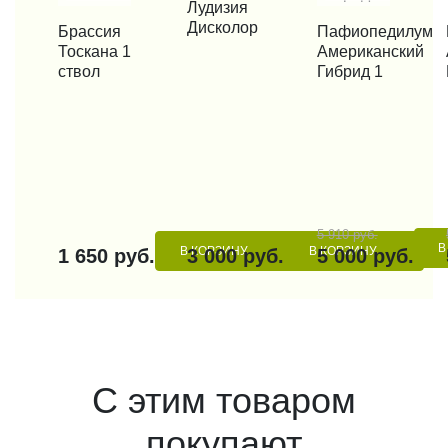
КУПИТЬ В 1 КЛИК
Лудизия
Дисколор
КУПИТЬ В 1 КЛИК
Брассия
КУПИТЬ В 1 КЛИК
Пафиопедилум
КУП
Тоскана 1
Американский
ствол
Гибрид 1
5 910 руб.
В
В КОРЗИНУ
В КОРЗИНУ
1 650 руб.
3 000 руб.
5 000 руб.
С этим товаром
покупают