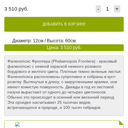
3 510
руб.
-
+
ДОБАВИТЬ В КОРЗИНУ
Диаметр: 12см / Высота: 60см
Цена: 3 510 руб.
Фаленопсис Фронтера (Phalaenopsis Frontera) - красивый
фаленопсис с нежной окраской нежного розового
бордового и желтого цвета. Плотные темно-зеленые листья
Фаленопсиса расположены супротивно и собраны в куст-
розетку. Вытянутые в длину, с закругленными краями, они
имеют кожистую поверхность. Дважды в год из листовой
пазухи вырастают от одного до четырех цветоносов.
Обычно это происходит в осенний или весенний период.
Эта орхидея насчитывает 25 тысячах видов,
встречающихся в природе, и 100 тысяч гибридов.