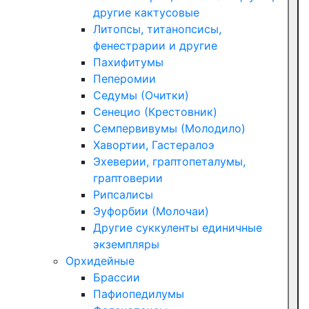
другие кактусовые
Литопсы, титанопсисы,
фенестрарии и другие
Пахифитумы
Пеперомии
Седумы (Очитки)
Сенецио (Крестовник)
Семпервивумы (Молодило)
Хавортии, Гастералоэ
Эхеверии, граптопеталумы,
граптоверии
Рипсалисы
Эуфорбии (Молочаи)
Другие суккуленты единичные
экземпляры
Орхидейные
Брассии
Пафиопедилумы