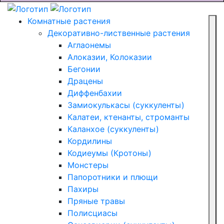
Комнатные растения
Декоративно-лиственные растения
Аглаонемы
Алоказии, Колоказии
Бегонии
Драцены
Диффенбахии
Замиокулькасы (суккуленты)
Калатеи, ктенанты, строманты
Каланхое (суккуленты)
Кордилины
Кодиеумы (Кротоны)
Монстеры
Папоротники и плющи
Пахиры
Пряные травы
Полисциасы