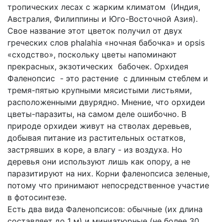
тропических лесах с жарким климатом (Индия,
Австралия, Филиппины и Юго-Восточной Азия).
Свое название этот цветок получил от двух
греческих слов phalahia «ночная бабочка» и opsis
«сходство», поскольку цветы напоминают
прекрасных, экзотических бабочек. Орхидея
Фаленопсис - это растение с длинным стеблем и
тремя-пятью крупными мясистыми листьями,
расположенными двурядно. Мнение, что орхидеи
цветы-паразиты, на самом деле ошибочно. В
природе орхидеи живут на стволах деревьев,
добывая питание из растительных остатков,
застрявших в коре, а влагу - из воздуха. Но
деревья они используют лишь как опору, а не
паразитируют на них. Корни фаленопсиса зеленые,
потому что принимают непосредственное участие
в фотосинтезе.
Есть два вида Фаленопсисов: обычные (их длина
составляет до 1 м) и миниатюрные (не более 30