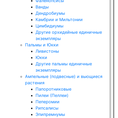
Фаленопсисы
Ванды
Дендробиумы
Камбрии и Мильтонии
Цимбидиумы
Другие орхидейные единичные
экземпляры
Пальмы и Юкки
Ливистоны
Юкки
Другие пальмы единичные
экземпляры
Ампельные (подвесные) и вьющиеся
растения
Папоротниковые
Пилеи (Пеллеи)
Пеперомии
Рипсалисы
Эпипремнумы