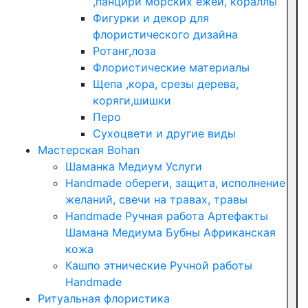
,панцири морских ежей, кораллы
Фигурки и декор для
флористического дизайна
Ротанг,лоза
Флористические материалы
Щепа ,кора, срезы дерева,
коряги,шишки
Перо
Сухоцвети и другие виды
Мастерская Bohan
Шаманка Медиум Услуги
Handmade обереги, защита, исполнение
желаний, свечи на травах, травы
Handmade Ручная работа Артефакты
Шамана Медиума Бубны Африканская
кожа
Кашпо этнические Ручной работы
Handmade
Ритуальная флористика