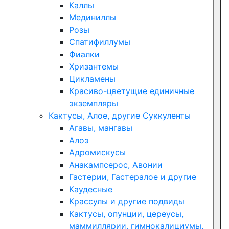
Каллы
Мединиллы
Розы
Спатифиллумы
Фиалки
Хризантемы
Цикламены
Красиво-цветущие единичные
экземпляры
Кактусы, Алое, другие Суккуленты
Агавы, мангавы
Алоэ
Адромискусы
Анакампсерос, Авонии
Гастерии, Гастералое и другие
Каудесные
Крассулы и другие подвиды
Кактусы, опунции, цереусы,
маммиллярии, гимнокалициумы,