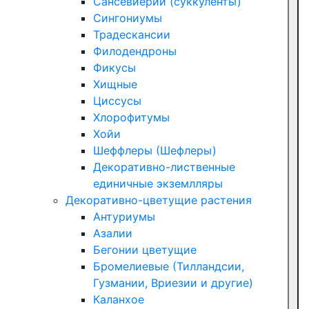
Сансевиерии (суккуленты)
Сингониумы
Традескансии
Филодендроны
Фикусы
Хищные
Циссусы
Хлорофитумы
Хойи
Шеффлеры (Шефлеры)
Декоративно-лиственные
единичные экземлляры
Декоративно-цветущие растения
Антуриумы
Азалии
Бегонии цветущие
Бромелиевые (Тилландсии,
Гузмании, Вриезии и другие)
Каланхое