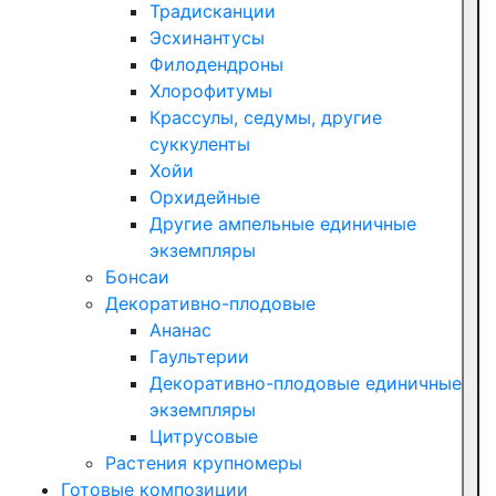
Традисканции
Эсхинантусы
Филодендроны
Хлорофитумы
Крассулы, седумы, другие
суккуленты
Хойи
Орхидейные
Другие ампельные единичные
экземпляры
Бонсаи
Декоративно-плодовые
Ананас
Гаультерии
Декоративно-плодовые единичные
экземпляры
Цитрусовые
Растения крупномеры
Готовые композиции