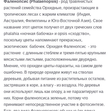
Фаленопсис (Phalaenopsis)
- род травянистых
растений семейства Орхидные, произрастающие в
тропических лесах с жарким климатом (Индия,
Австралия, Филиппины и Юго-Восточной Азия). Свое
название этот цветок получил от двух греческих слов
phalahia «ночная бабочка» и opsis «сходство»,
поскольку цветы напоминают прекрасных,
экзотических бабочек. Орхидея Фаленопсис - это
растение с длинным стеблем и тремя-пятью крупными
мясистыми листьями, расположенными двурядно.
Мнение, что орхидеи цветы-паразиты, на самом деле
ошибочно. В природе орхидеи живут на стволах
деревьев, добывая питание из растительных остатков,
застрявших в коре, а влагу - из воздуха. Но деревья
они используют лишь как опору, а не паразитируют на
них. Корни фаленопсиса зеленые, потому что
принимают непосредственное участие в фотосинтезе.
Есть два вида Фаленопсисов: обычные (их длина