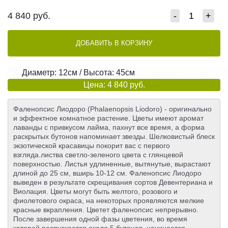
4 840
руб.
-
+
ДОБАВИТЬ В КОРЗИНУ
Диаметр: 12см / Высота: 45см
Цена: 4 840 руб.
Фаленопсис Лиодоро (Phalaenopsis Liodoro) - оригинально
и эффектное комнатное растение. Цветы имеют аромат
лаванды с привкусом лайма, пахнут все время, а форма
раскрытых бутонов напоминает звезды. Шелковистый блеск
экзотической красавицы покорит вас с первого
взгляда.листва светло-зеленого цвета с глянцевой
поверхностью. Листья удлиненные, вытянутые, вырастают
длиной до 25 см, вширь 10-12 см. Фаленопсис Лиодоро
выведен в результате скрещивания сортов Девентериана и
Виолация. Цветы могут быть желтого, розового и
фиолетового окраса, на некоторых проявляются мелкие
красные вкрапления. Цветет фаленопсис непрерывно.
После завершения одной фазы цветения, во время