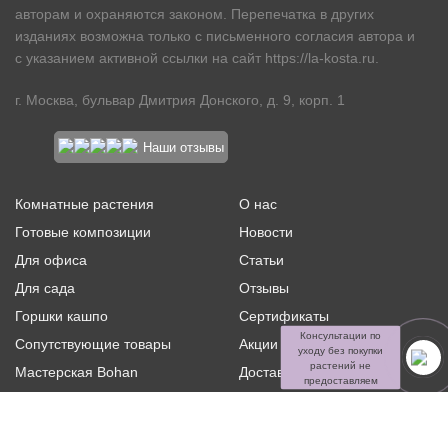
авторам и охраняются законом. Перепечатка в других
изданиях возможна только с письменного согласия автора и
с указанием активной ссылки на сайт
https://la-kosta.ru
.
г. Москва, бульвар Дмитрия Донского, д. 9, корп. 1
Наши отзывы
Комнатные растения
О нас
Готовые композиции
Новости
Для офиса
Статьи
Для сада
Отзывы
Горшки кашпо
Сертификаты
Консультации по
Сопутствующие товары
Акции и скидки
уходу без покупки
растений не
Мастерская Bohan
Доставка и оплата
предоставляем
Ритуальная флористика
Услуги
Распродажа
Контакты