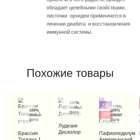
обладает целебными свойствами,
листочки орхидеи применяются в
лечении диабета и восстановления
иммунной системы.
Похожие товары
100%
Хит
уникальные
100%
100%
фото
- 15%
уникальные
уникальные
фото
фото
КУПИТЬ В 1 КЛИК
Лудизия
Дисколор
КУПИТЬ В 1 КЛИК
Брассия
КУПИТЬ В 1 КЛИК
Пафиопедилум
КУП
Тоскана 1
Американский