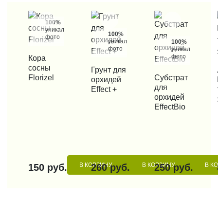
100%
уникальные
100%
фото
уникальные
100%
фото
уникальные
фото
КУПИТЬ В 1 КЛИК
Кора
сосны
КУПИТЬ В 1 КЛИК
Грунт для
КУП
Florizel
КУПИТЬ В 1 КЛИК
Субстрат
орхидей
для
Effect +
орхидей
EffectBio
В КОРЗИНУ
В КОРЗИНУ
В К
150 руб.
260 руб.
250 руб.