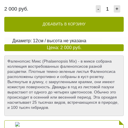
2 000
руб.
-
+
ДОБАВИТЬ В КОРЗИНУ
Диаметр: 12см / высота не указана
Цена: 2 000 руб.
Фаленопсис Микс (Phalaenopsis Mix) - в миксе собрана
коллекция востребованных фаленопсисов разной
расцветки. Плотные темно-зеленые листья Фаленопсиса
расположены супротивно и собраны в куст-розетку.
Вытянутые в длину, с закругленными краями, они имеют
кожистую поверхность. Дважды в год из листовой пазухи
вырастают от одного до четырех цветоносов. Обычно это
происходит в осенний или весенний период. Эта орхидея
насчитывает 25 тысячах видов, встречающихся в природе,
и 100 тысяч гибридов.