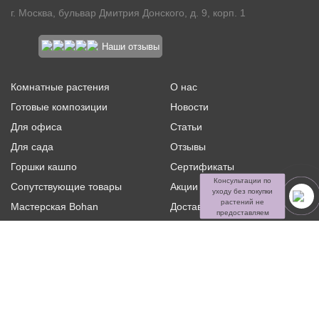
г. Москва, бульвар Дмитрия Донского, д. 9, корп. 1
Наши отзывы
Комнатные растения
О нас
Готовые композиции
Новости
Для офиса
Статьи
Для сада
Отзывы
Горшки кашпо
Сертификаты
Консультации по
Сопутствующие товары
Акции и скидки
уходу без покупки
растений не
Мастерская Bohan
Доставка и оплата
предоставляем
Ритуальная флористика
Услуги
Распродажа
Контакты
Политика конфиденциальности и оферта
Пользовательское
соглашение