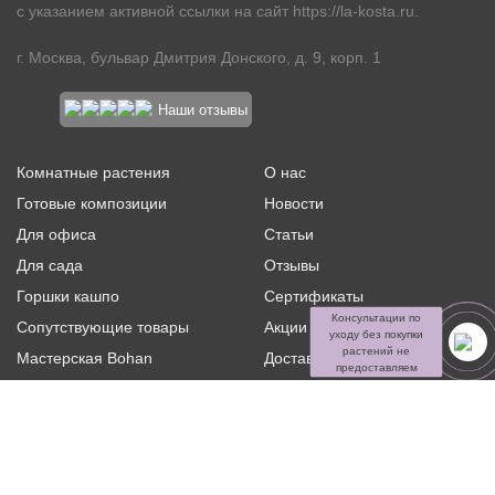
с указанием активной ссылки на сайт
https://la-kosta.ru
.
г. Москва, бульвар Дмитрия Донского, д. 9, корп. 1
Наши отзывы
Комнатные растения
О нас
Готовые композиции
Новости
Для офиса
Статьи
Для сада
Отзывы
Горшки кашпо
Сертификаты
Консультации по
Сопутствующие товары
Акции и скидки
уходу без покупки
растений не
Мастерская Bohan
Доставка и оплата
предоставляем
Ритуальная флористика
Услуги
Распродажа
Контакты
Политика конфиденциальности и оферта
Пользовательское
соглашение