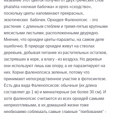
название этот цветок получил от двух греческих слов
phalahia «ночная бабочка» и opsis «сходство»,
поскольку цветы напоминают прекрасных,
экзотических бабочек. Орхидея Фаленопсис - это
растение с длинным стеблем и тремя-пятью крупными
мясистыми листьями, расположенными двурядно.
Мнение, что орхидеи цветы-паразиты, на самом деле
ошибочно. В природе орхидеи живут на стволах
деревьев, добывая питание из растительных остатков,
застрявших в коре, а влагу - из воздуха. Но деревья
они используют лишь как опору, а не паразитируют на
них. Корни фаленопсиса зеленые, потому что
принимают непосредственное участие в фотосинтезе.
Есть два вида Фаленопсисов: обычные (их длина
составляет до 1 м) и миниатюрные (не более 30 см). И
хотя фаленопсис считаются из всех орхидей самыми
неприхотливыми, в их домашней жизни тоже
необходимо соблюдать самые главные "требования" -