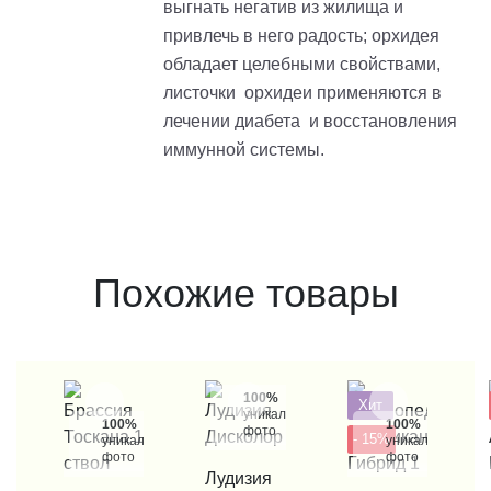
выгнать негатив из жилища и
привлечь в него радость; орхидея
обладает целебными свойствами,
листочки орхидеи применяются в
лечении диабета и восстановления
иммунной системы.
Похожие товары
100%
Хит
уникальные
100%
100%
фото
- 15%
уникальные
уникальные
фото
фото
КУПИТЬ В 1 КЛИК
Лудизия