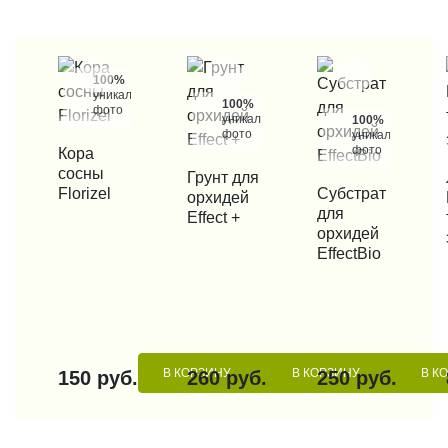
100%
уникальные
100%
фото
уникальные
100%
фото
уникальные
фото
КУПИТЬ В 1 КЛИК
Кора
сосны
КУПИТЬ В 1 КЛИК
Грунт для
КУП
Florizel
КУПИТЬ В 1 КЛИК
Субстрат
орхидей
для
Effect +
орхидей
EffectBio
В КОРЗИНУ
В КОРЗИНУ
В К
150 руб.
260 руб.
250 руб.