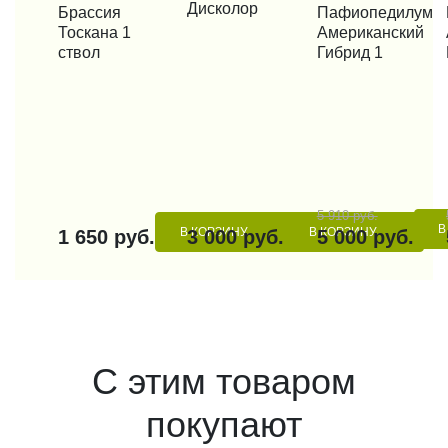
Дисколор
КУПИТЬ В 1 КЛИК
Брассия
КУПИТЬ В 1 КЛИК
Пафиопедилум
КУП
Тоскана 1
Американский
ствол
Гибрид 1
5 910 руб.
В
В КОРЗИНУ
В КОРЗИНУ
1 650 руб.
3 000 руб.
5 000 руб.
С этим товаром
покупают