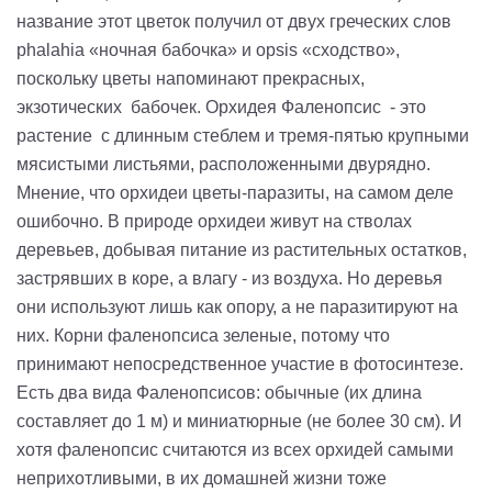
название этот цветок получил от двух греческих слов
phalahia «ночная бабочка» и opsis «сходство»,
поскольку цветы напоминают прекрасных,
экзотических бабочек. Орхидея Фаленопсис - это
растение с длинным стеблем и тремя-пятью крупными
мясистыми листьями, расположенными двурядно.
Мнение, что орхидеи цветы-паразиты, на самом деле
ошибочно. В природе орхидеи живут на стволах
деревьев, добывая питание из растительных остатков,
застрявших в коре, а влагу - из воздуха. Но деревья
они используют лишь как опору, а не паразитируют на
них. Корни фаленопсиса зеленые, потому что
принимают непосредственное участие в фотосинтезе.
Есть два вида Фаленопсисов: обычные (их длина
составляет до 1 м) и миниатюрные (не более 30 см). И
хотя фаленопсис считаются из всех орхидей самыми
неприхотливыми, в их домашней жизни тоже