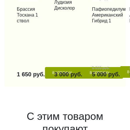
КУПИТЬ В 1 КЛИК
Лудизия
Дисколор
КУПИТЬ В 1 КЛИК
Брассия
КУПИТЬ В 1 КЛИК
Пафиопедилум
КУП
Тоскана 1
Американский
ствол
Гибрид 1
5 910 руб.
В
В КОРЗИНУ
В КОРЗИНУ
1 650 руб.
3 000 руб.
5 000 руб.
С этим товаром
покупают