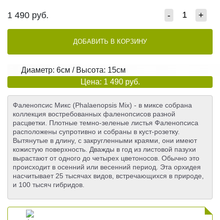
1 490
руб.
-
+
ДОБАВИТЬ В КОРЗИНУ
Диаметр: 6см / Высота: 15см
Цена: 1 490 руб.
Фаленопсис Микс (Phalaenopsis Mix) - в миксе собрана
коллекция востребованных фаленопсисов разной
расцветки. Плотные темно-зеленые листья Фаленопсиса
расположены супротивно и собраны в куст-розетку.
Вытянутые в длину, с закругленными краями, они имеют
кожистую поверхность. Дважды в год из листовой пазухи
вырастают от одного до четырех цветоносов. Обычно это
происходит в осенний или весенний период. Эта орхидея
насчитывает 25 тысячах видов, встречающихся в природе,
и 100 тысяч гибридов.