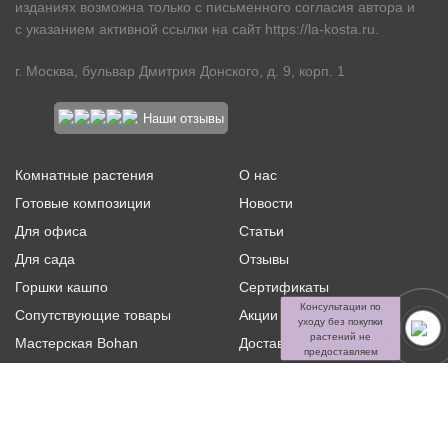
изданиях возможна только с письменного согласия автора и
с указанием активной ссылки на сайт
https://la-kosta.ru
.
г. Москва, бульвар Дмитрия Донского, д. 9, корп. 1
Наши отзывы
Комнатные растения
О нас
Готовые композиции
Новости
Для офиса
Статьи
Для сада
Отзывы
Горшки кашпо
Сертификаты
Консультации по
Сопутствующие товары
Акции и скидки
уходу без покупки
растений не
Мастерская Bohan
Доставка и оплата
предоставляем
Ритуальная флористика
Услуги
Распродажа
Контакты
Политика конфиденциальности и оферта
Пользовательское