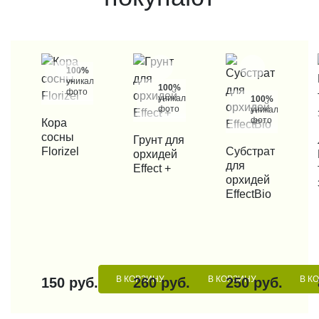
100%
уникальные
100%
фото
уникальные
100%
фото
уникальные
фото
КУПИТЬ В 1 КЛИК
Кора
сосны
КУПИТЬ В 1 КЛИК
Грунт для
КУП
Florizel
КУПИТЬ В 1 КЛИК
Субстрат
орхидей
для
Effect +
орхидей
EffectBio
В КОРЗИНУ
В КОРЗИНУ
В К
150 руб.
260 руб.
250 руб.