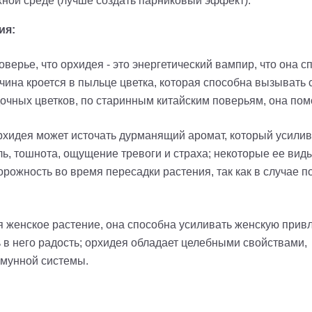
ной среде (лучше создать парниковый эффект).
ия:
оверье, что орхидея - это энергетический вампир, что она 
ичина кроется в пыльце цветка, которая способна вызывать
дочных цветков, по старинным китайским поверьям, она пом
рхидея может источать дурманящий аромат, который усилива
ь, тошнота, ощущение тревоги и страха; некоторые ее вид
рожность во время пересадки растения, так как в случае п
 женское растение, она способна усиливать женскую привл
ь в него радость; орхидея обладает целебными свойствами
ммунной системы.