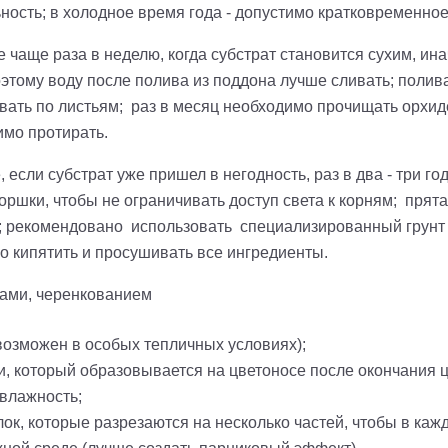
ьность; в холодное время года - допустимо кратковременно
чаще раза в неделю, когда субстрат становится сухим, инач
оэтому воду после полива из поддона лучше сливать; полив
ивать по листьям; раз в месяц необходимо прочищать орхид
имо протирать.
, если субстрат уже пришел в негодность, раз в два - три го
ршки, чтобы не ограничивать доступ света к корням; прятат
; рекомендовано использовать специализированный грунт д
о кипятить и просушивать все ингредиенты.
ками, черенкованием
 возможен в особых тепличных условиях);
и, который образовывается на цветоносе после окончания 
 влажность;
ок, которые разрезаются на несколько частей, чтобы в каж