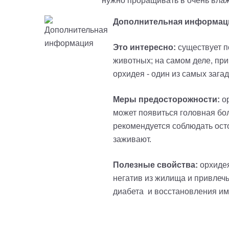
нужно проращивать в очень влаж
Дополнительная информац
Это интересно:
существует п
животных; на самом деле, пр
орхидея - один из самых зага
Меры предосторожности:
о
может появиться головная бол
рекомендуется соблюдать осто
заживают.
Полезные свойства:
орхидея
негатив из жилища и привлеч
диабета и восстановления и