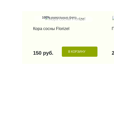
100%
уникальные фото
КУПИТЬ В 1 КЛИК
Кора сосны Florizel
П
В КОРЗИНУ
150 руб.