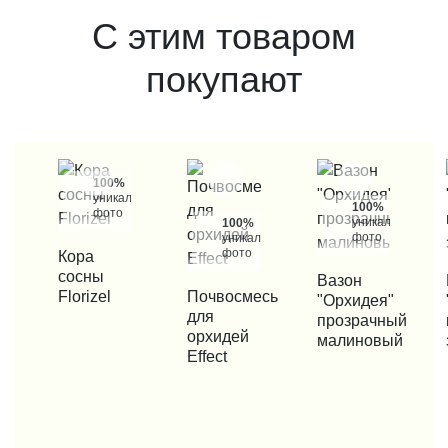
С этим товаром
покупают
100%
уникальные
100%
фото
уникальные
100%
фото
уникальные
фото
КУПИТЬ В 1 КЛИК
Кора
сосны
КУПИТЬ В 1 КЛИК
Вазон
КУП
Florizel
КУПИТЬ В 1 КЛИК
Почвосмесь
"Орхидея"
для
прозрачный
орхидей
малиновый
Effect