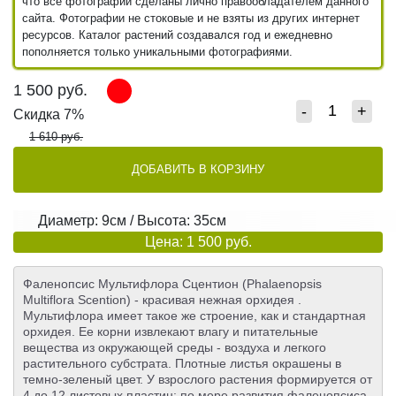
что все фотографии сделаны лично правообладателем данного
сайта. Фотографии не стоковые и не взяты из других интернет
ресурсов. Каталог растений создавался год и ежедневно
пополняется только уникальными фотографиями.
1 500
руб.
-
+
Скидка 7%
1 610 руб.
ДОБАВИТЬ В КОРЗИНУ
Диаметр: 9см / Высота: 35см
Цена: 1 500 руб.
Фаленопсис Мультифлора Сцентион (Phalaenopsis
Multiflora Scention) - красивая нежная орхидея .
Мультифлора имеет такое же строение, как и стандартная
орхидея. Ее корни извлекают влагу и питательные
вещества из окружающей среды - воздуха и легкого
растительного субстрата. Плотные листья окрашены в
темно-зеленый цвет. У взрослого растения формируется от
4 до 12 листовых пластин: по мере развития фаленопсиса