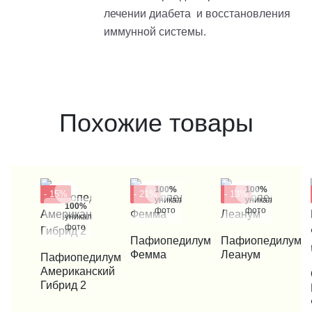
лечении диабета и восстановления
иммунной системы.
Похожие товары
100%
100%
- 15%
- 21%
- 13%
уникальные
уникальные
100%
фото
фото
уникальные
фото
КУПИТЬ В 1 КЛИК
Пафиопедилум
КУПИТЬ В 1 КЛИК
Пафиопедилум
Фемма
Леанум
КУПИТЬ В 1 КЛИК
Пафиопедилум
Американский
КУП
Гибрид 2