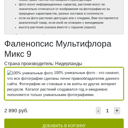
фото носит информационных характер, растения могут не
значительно отличаться от изображения на фотографии из-за
природных характеристик, разных поставок и сезонности
если на фото растение цветущее или с плодами, Вам поставляется
аналогичный товар, если иной не оговорен с менеджером
100%
100%
высота растения указана вместе с горшком (кашпо)
уникальные фото
уникальные фото
Фаленопсис Мультифлора
Микс 9
Страна производитель: Нидерланды
100% уникальные фото - это означет,
что все фотографии сделаны лично правообладателем данного
сайта. Фотографии не стоковые и не взяты из других интернет
ресурсов. Каталог растений создавался год и ежедневно
пополняется только уникальными фотографиями.
2 890
руб.
-
+
ДОБАВИТЬ В КОРЗИНУ