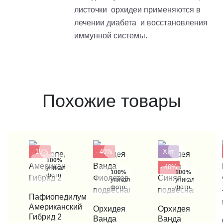
листочки орхидеи применяются в
лечении диабета и восстановления
иммунной системы.
Похожие товары
- 15%
- 40%
Хит
100%
- 40%
уникальные
100%
100%
фото
уникальные
уникальные
фото
фото
КУПИТЬ В 1 КЛИК
Пафиопедилум
Американский
КУПИТЬ В 1 КЛИК
Орхидея
КУПИТЬ В 1 КЛИК
Орхидея
Гибрид 2
Ванда
Ванда
КУП