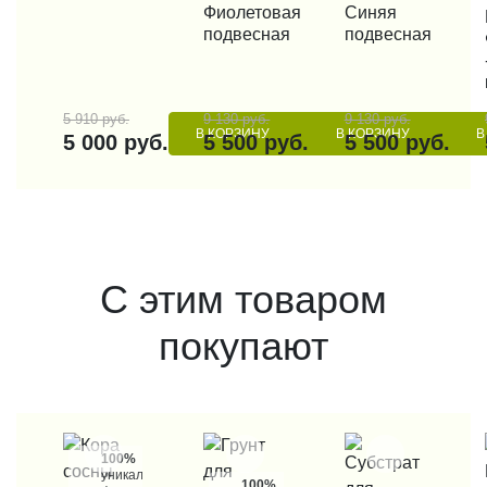
Фиолетовая
Синяя
подвесная
подвесная
5 910 руб.
9 130 руб.
9 130 руб.
В КОРЗИНУ
В КОРЗИНУ
В
5 000 руб.
5 500 руб.
5 500 руб.
С этим товаром
покупают
100%
уникальные
100%