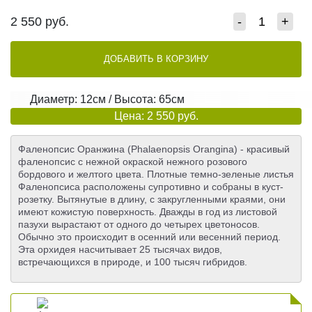
2 550
руб.
-
+
ДОБАВИТЬ В КОРЗИНУ
Диаметр: 12см / Высота: 65см
Цена: 2 550 руб.
Фаленопсис Оранжина (Phalaenopsis Orangina) - красивый
фаленопсис с нежной окраской нежного розового
бордового и желтого цвета. Плотные темно-зеленые листья
Фаленопсиса расположены супротивно и собраны в куст-
розетку. Вытянутые в длину, с закругленными краями, они
имеют кожистую поверхность. Дважды в год из листовой
пазухи вырастают от одного до четырех цветоносов.
Обычно это происходит в осенний или весенний период.
Эта орхидея насчитывает 25 тысячах видов,
встречающихся в природе, и 100 тысяч гибридов.