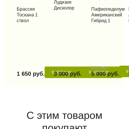
КУПИТЬ В 1 КЛИК
Лудизия
Дисколор
КУПИТЬ В 1 КЛИК
Брассия
КУПИТЬ В 1 КЛИК
Пафиопедилум
КУП
Тоскана 1
Американский
ствол
Гибрид 1
5 910 руб.
В
В КОРЗИНУ
В КОРЗИНУ
1 650 руб.
3 000 руб.
5 000 руб.
С этим товаром
покупают