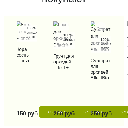
100%
уникальные
100%
фото
уникальные
100%
фото
уникальные
фото
КУПИТЬ В 1 КЛИК
Кора
сосны
КУПИТЬ В 1 КЛИК
Грунт для
КУП
Florizel
КУПИТЬ В 1 КЛИК
Субстрат
орхидей
для
Effect +
орхидей
EffectBio
В КОРЗИНУ
В КОРЗИНУ
В К
150 руб.
260 руб.
250 руб.