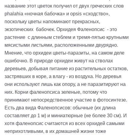
название этот цветок получил от двух греческих слов
phalahia «ночная бабочка» и opsis «сходство»,
поскольку цветы напоминают прекрасных,
экзотических бабочек. Орхидея Фаленопсис - это
растение с длинным стеблем и тремя-пятью крупными
мясистыми листьями, расположенными двурядно.
Мнение, что орхидеи цветы-паразиты, на самом деле
ошибочно. В природе орхидеи живут на стволах
деревьев, добывая питание из растительных остатков,
застрявших в коре, а влагу - из воздуха. Но деревья
они используют лишь как опору, а не паразитируют на
них. Корни фаленопсиса зеленые, потому что
принимают непосредственное участие в фотосинтезе.
Есть два вида Фаленопсисов: обычные (их длина
составляет до 1 м) и миниатюрные (не более 30 см). И
хотя фаленопсис считаются из всех орхидей самыми
неприхотливыми, в их домашней жизни тоже