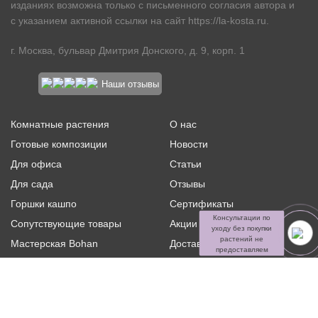
изданиях возможна только с письменного согласия автора и
с указанием активной ссылки на сайт
https://la-kosta.ru
.
г. Москва, бульвар Дмитрия Донского, д. 9, корп. 1
Наши отзывы
Комнатные растения
О нас
Готовые композиции
Новости
Для офиса
Статьи
Для сада
Отзывы
Горшки кашпо
Сертификаты
Консультации по
Сопутствующие товары
Акции и скидки
уходу без покупки
растений не
Мастерская Bohan
Доставка и оплата
предоставляем
Ритуальная флористика
Услуги
Распродажа
Контакты
Политика конфиденциальности и оферта
Пользовательское