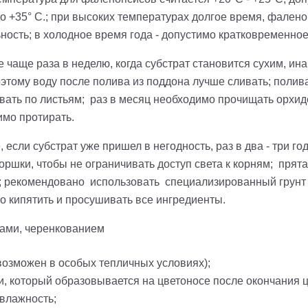
 +35° С.; при высоких температурах долгое время, фаленоп
ьность; в холодное время года - допустимо кратковременно
чаще раза в неделю, когда субстрат становится сухим, инач
оэтому воду после полива из поддона лучше сливать; полив
ивать по листьям; раз в месяц необходимо прочищать орхид
имо протирать.
, если субстрат уже пришел в негодность, раз в два - три го
ршки, чтобы не ограничивать доступ света к корням; прятат
; рекомендовано использовать специализированный грунт д
о кипятить и просушивать все ингредиенты.
ками, черенкованием
 возможен в особых тепличных условиях);
и, который образовывается на цветоносе после окончания 
 влажность;