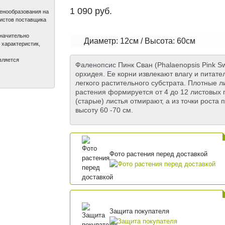
1 090
руб.
ценообразования на
листов поставщика
значительно
Диаметр: 12см / Высота: 60см
 характеристик,
вляется
Фаленопсис Пинк Сван (Phalaenopsis Pink Sw
орхидея. Ее корни извлекают влагу и питат
легкого растительного субстрата. Плотные л
растения формируется от 4 до 12 листовых
(старые) листья отмирают, а из точки роста
высоту 60 -70 см.
Фото растения перед доставкой
Защита покупателя