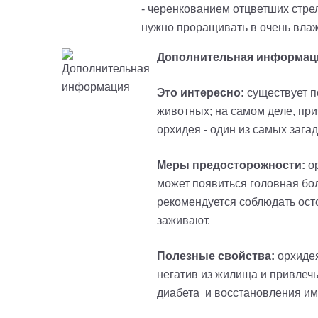
- черенкованием отцветших стрел
нужно проращивать в очень влаж
Дополнительная информац
Это интересно:
существует п
животных; на самом деле, пр
орхидея - один из самых зага
Меры предосторожности:
о
может появиться головная бол
рекомендуется соблюдать осто
заживают.
Полезные свойства:
орхидея
негатив из жилища и привлеч
диабета и восстановления и