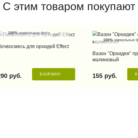
С этим товаром покупают
100%
уникальные фото
100%
уникальные 
КУПИТЬ В 1 КЛИК
очвосмесь для орхидей Effect
КУПИТЬ В 1
Вазон "Орхидея" п
малиновый
В КОРЗИНУ
В
290 руб.
155 руб.