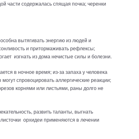
дой части содержалась спящая почка; черенки
способна вытягивать энергию из людей и
 сонливость и притормаживать рефлексы;
огает изгнать из дома нечистые силы и болезни.
ется в ночное время; из-за запаха у человека
ы могут спровоцировать аллергические реакции;
орезов корнями или листьями, раны долго не
екательность, развить таланты, выгнать
, листочки орхидеи применяются в лечении