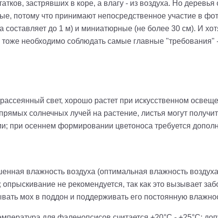
тков, застрявших в коре, а влагу - из воздуха. Но деревья 
ые, потому что принимают непосредственное участие в фот
 составляет до 1 м) и миниатюрные (не более 30 см). И хо
тоже необходимо соблюдать самые главные "требования" - 
 рассеянный свет, хорошо растет при искусственном освещ
 прямых солнечных лучей на растение, листья могут получи
и; при осеннем формировании цветоноса требуется дополн
ная влажность воздуха (оптимальная влажность воздуха 
; опрыскивание не рекомендуется, так как это вызывает з
вать мох в поддон и поддерживать его постоянную влажнос
мпература для фаленопсисов считается +20°С - +25°С; до