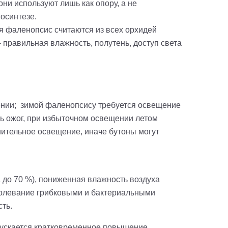
они используют лишь как опору, а не
осинтезе.
тя фаленопсис считаются из всех орхидей
правильная влажность, полутень, доступ света
ении; зимой фаленопсису требуется освещение
ть ожог, при избыточном освещении летом
ительное освещение, иначе бутоны могут
до 70 %), пониженная влажность воздуха
аболевание грибковыми и бактериальными
ть.
пускается кратковременное повышение