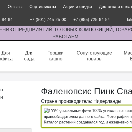
и
Отзывы
Сертификаты
Акции и скидки
Доставка и опла
5-84-84
+7 (901) 745-25-00
+7 (985) 725-84-84
la
ЕНИЮ ПРЕДПРИЯТИЙ, ГОТОВЫХ КОМПОЗИЦИЙ, ТОВАР
РАБОТАЕМ.
Для
Для
Горшки
Сопутствующие
Мас
офиса
сада
кашпо
товары
сов комнатными растениями, продажа изделий ручной работы.
Фаленопсис Пинк Св
Страна производитель: Нидерланды
100% уникальные фото
правообладателем данного сайта. Фотографии не
Каталог растений создавался год и ежедневно 