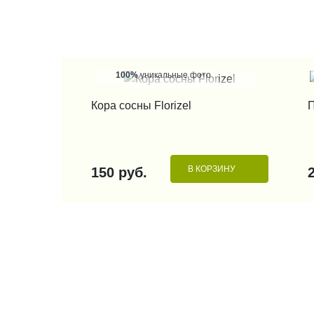
100%
уникальные фото
КУПИТЬ В 1 КЛИК
Кора сосны Florizel
П
В КОРЗИНУ
150 руб.