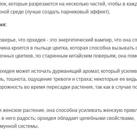
ок, которые разрезаются на несколько частей, чтобы в каж
ной среде (лучше создать парниковый эффект).
ия:
оверье, что орхидея - это энергетический вампир, что она 
ичина кроется в пыльце цветка, которая способна вызывать
дочных цветков, по старинным китайским поверьям, она пом
рхидея может источать дурманящий аромат, который усилива
ь, тошнота, ощущение тревоги и страха; некоторые ее вид
рожность во время пересадки растения, так как в случае п
 женское растение, она способна усиливать женскую привл
ь в него радость; орхидея обладает целебными свойствами
ммунной системы.