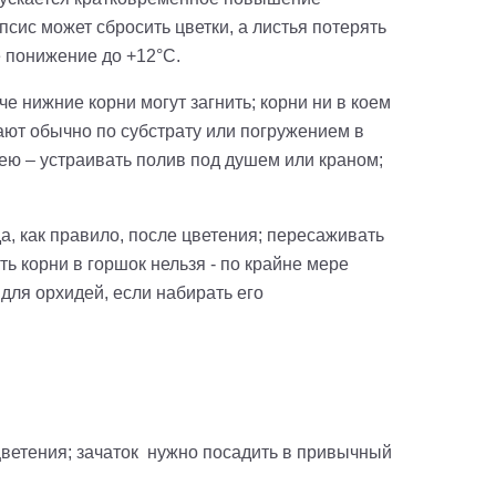
сис может сбросить цветки, а листья потерять
е понижение до +12°С.
е нижние корни могут загнить; корни ни в коем
ают обычно по субстрату или погружением в
ею – устраивать полив под душем или краном;
да, как правило, после цветения; пересаживать
ь корни в горшок нельзя - по крайне мере
ля орхидей, если набирать его
цветения; зачаток нужно посадить в привычный