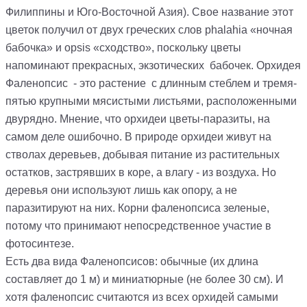
Филиппины и Юго-Восточной Азия). Свое название этот
цветок получил от двух греческих слов phalahia «ночная
бабочка» и opsis «сходство», поскольку цветы
напоминают прекрасных, экзотических бабочек. Орхидея
Фаленопсис - это растение с длинным стеблем и тремя-
пятью крупными мясистыми листьями, расположенными
двурядно. Мнение, что орхидеи цветы-паразиты, на
самом деле ошибочно. В природе орхидеи живут на
стволах деревьев, добывая питание из растительных
остатков, застрявших в коре, а влагу - из воздуха. Но
деревья они используют лишь как опору, а не
паразитируют на них. Корни фаленопсиса зеленые,
потому что принимают непосредственное участие в
фотосинтезе.
Есть два вида Фаленопсисов: обычные (их длина
составляет до 1 м) и миниатюрные (не более 30 см). И
хотя фаленопсис считаются из всех орхидей самыми