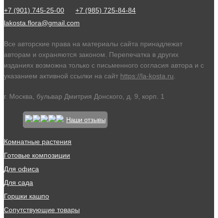
+7 (901) 745-25-00
+7 (985) 725-84-84
lakosta.flora@gmail.com
Все авторские права на материалы сайта принадлежат
авторам и охраняются законом. Перепечатка в других
изданиях возможна только с письменного согласия автора и с
указанием активной ссылки на сайт
https://la-kosta.ru
.
г. Москва, бульвар Дмитрия Донского, д. 9, корп. 1
Наши отзывы
Комнатные растения
Готовые композиции
Для офиса
Для сада
Горшки кашпо
Сопутствующие товары