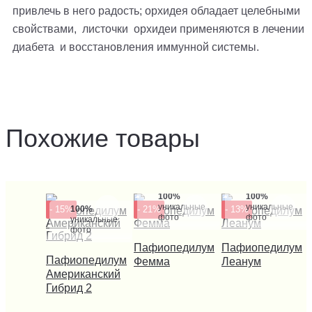
привлечь в него радость; орхидея обладает целебными
свойствами, листочки орхидеи применяются в лечении
диабета и восстановления иммунной системы.
Похожие товары
100%
100%
уникальные
уникальные
- 15%
100%
- 21%
- 13%
фото
фото
уникальные
фото
Пафиопедилум
КУПИТЬ В 1 КЛИК
Пафиопедилум
КУПИТЬ В 1 КЛИ
Пафиопедилум
КУПИТЬ В 1 КЛИК
Фемма
Леанум
Американский
Гибрид 2