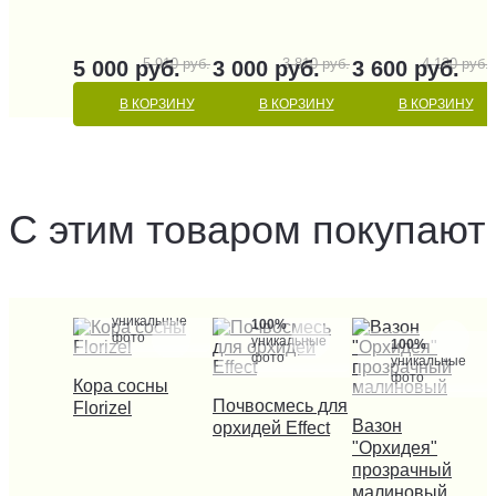
5 910 руб.
3 810 руб.
4 130 руб.
5 000 руб.
3 000 руб.
3 600 руб.
В КОРЗИНУ
В КОРЗИНУ
В КОРЗИНУ
С этим товаром покупают
100%
уникальные
100%
фото
уникальные
100%
фото
уникальные
фото
КУПИТЬ В 1 КЛИК
Кора сосны
Почвосмесь для
КУПИТЬ В 1 КЛИК
Florizel
Вазон
КУПИТЬ В 1 КЛИ
орхидей Effect
"Орхидея"
прозрачный
малиновый