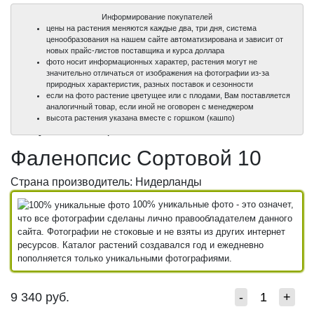
Информирование покупателей
цены на растения меняются каждые два, три дня, система
ценообразования на нашем сайте автоматизирована и зависит от
новых прайс-листов поставщика и курса доллара
фото носит информационных характер, растения могут не
значительно отличаться от изображения на фотографии из-за
природных характеристик, разных поставок и сезонности
если на фото растение цветущее или с плодами, Вам поставляется
аналогичный товар, если иной не оговорен с менеджером
100%
100%
высота растения указана вместе с горшком (кашпо)
уникальные фото
уникальные фото
Фаленопсис Сортовой 10
Страна производитель: Нидерланды
100% уникальные фото - это означет,
что все фотографии сделаны лично правообладателем данного
сайта. Фотографии не стоковые и не взяты из других интернет
ресурсов. Каталог растений создавался год и ежедневно
пополняется только уникальными фотографиями.
9 340
руб.
-
+