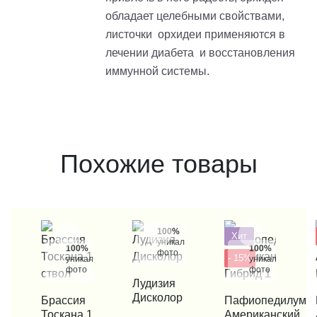
обладает целебными свойствами,
листочки орхидеи применяются в
лечении диабета и восстановления
иммунной системы.
Похожие товары
100%
Хит
уникальные
100%
100%
фото
- 15%
уникальные
уникальные
фото
фото
КУПИТЬ В 1 КЛИК
Лудизия
Дисколор
КУПИТЬ В 1 КЛИК
Брассия
КУПИТЬ В 1 КЛИК
Пафиопедилум
КУП
Тоскана 1
Американский