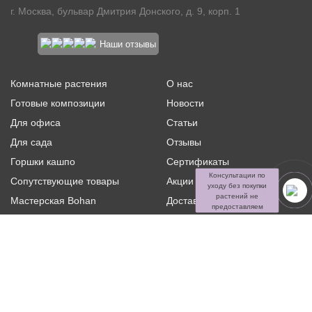
г. Москва, бульвар Дмитрия Донского, д. 9, корп. 1
Наши отзывы
Комнатные растения
О нас
Готовые композиции
Новости
Для офиса
Статьи
Для сада
Отзывы
Горшки кашпо
Сертификаты
Консультации по
Сопутствующие товары
Акции и скидки
уходу без покупки
растений не
Мастерская Bohan
Доставка и оплата
предоставляем
Ритуальная флористика
Услуги
Распродажа
Контакты
Политика конфиденциальности и оферта
Пользовательское
соглашение