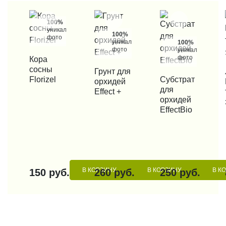
100%
уникальные
100%
фото
уникальные
100%
фото
уникальные
фото
КУПИТЬ В 1 КЛИК
Кора
сосны
КУПИТЬ В 1 КЛИК
Грунт для
КУП
Florizel
КУПИТЬ В 1 КЛИК
Субстрат
орхидей
для
Effect +
орхидей
EffectBio
В КОРЗИНУ
В КОРЗИНУ
В К
150 руб.
260 руб.
250 руб.