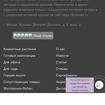
авторам и охраняются законом. Перепечатка в других
изданиях возможна только с письменного согласия автора и
с указанием активной ссылки на сайт
https://la-kosta.ru
.
г. Москва, бульвар Дмитрия Донского, д. 9, корп. 1
Наши отзывы
Комнатные растения
О нас
Готовые композиции
Новости
Для офиса
Статьи
Для сада
Отзывы
Горшки кашпо
Сертификаты
Консультации по
Сопутствующие товары
Акции и скидки
уходу без покупки
растений не
Мастерская Bohan
Доставка и оплата
предоставляем
Ритуальная флористика
Услуги
Распродажа
Контакты