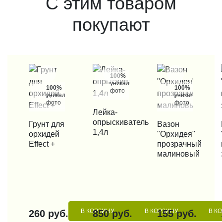
С этим товаром
покупают
100%
уникальные
100%
100%
фото
уникальные
уникальные
фото
фото
КУПИТЬ В 1 КЛИК
Лейка-
опрыскиватель
КУПИТЬ В 1 КЛИК
Грунт для
КУПИТЬ В 1 КЛИК
Вазон
КУП
1,4л
орхидей
"Орхидея"
Effect +
прозрачный
малиновый
В КОРЗИНУ
В КОРЗИНУ
В К
260 руб.
850 руб.
155 руб.