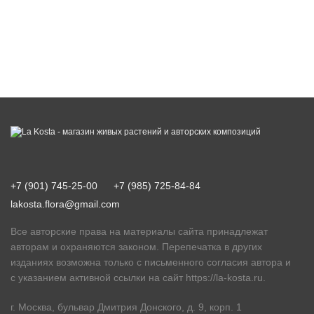
+7 (901) 745-25-00
+7 (985) 725-84-84
lakosta.flora@gmail.com
Все авторские права на материалы сайта принадлежат
авторам и охраняются законом. Перепечатка в других
изданиях возможна только с письменного согласия автора и
с указанием активной ссылки на сайт
https://la-kosta.ru
.
г. Москва, бульвар Дмитрия Донского, д. 9, корп. 1