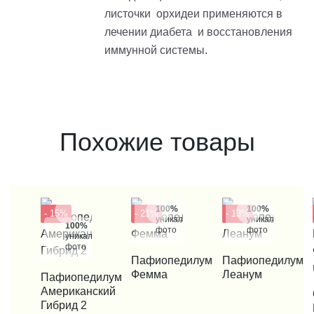
листочки орхидеи применяются в
лечении диабета и восстановления
иммунной системы.
Похожие товары
100%
100%
- 15%
- 21%
- 13%
уникальные
уникальные
100%
фото
фото
уникальные
фото
КУПИТЬ В 1 КЛИК
Пафиопедилум
КУПИТЬ В 1 КЛИК
Пафиопедилум
Фемма
Леанум
КУПИТЬ В 1 КЛИК
Пафиопедилум
Американский
КУП
Гибрид 2