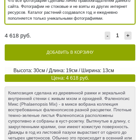
что все фотографии сделаны лично правообладателем данного
сайта. Фотографии не стоковые и не взяты из других интернет
ресурсов. Каталог растений создавался год и ежедневно
пополняется только уникальными фотографиями.
4 618
руб.
-
+
ДОБАВИТЬ В КОРЗИНУ
Высота: 30см / Длина: 19см / Ширина: 13см
Цена: 4 618 руб.
Композиция сделана из деревянной рамки и зеркальной
внутренней стенки с живым мхом и орхидеей. Фаленопсис
Микс (Phalaenopsis Mix) - в миксе вобрана коллекция
востребованных фаленопсисов разной расцветки. Плотные
темно-зеленые листья Фаленопсиса расположены
супротивно и собраны в куст-розетку. Вытянутые в длину, с
закругленными краями, они имеют кожистую поверхность.
Дважды в год из листовой пазухи вырастают от одного до
четырех цветоносов. Обычно это происходит в осенний или