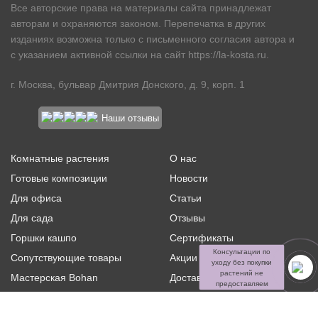
Все авторские права на материалы сайта принадлежат
авторам и охраняются законом. Перепечатка в других
изданиях возможна только с письменного согласия автора и
с указанием активной ссылки на сайт
https://la-kosta.ru
.
г. Москва, бульвар Дмитрия Донского, д. 9, корп. 1
Наши отзывы
Комнатные растения
О нас
Готовые композиции
Новости
Для офиса
Статьи
Для сада
Отзывы
Горшки кашпо
Сертификаты
Консультации по
Сопутствующие товары
Акции и скидки
уходу без покупки
растений не
Мастерская Bohan
Доставка и оплата
предоставляем
Ритуальная флористика
Услуги
Распродажа
Контакты