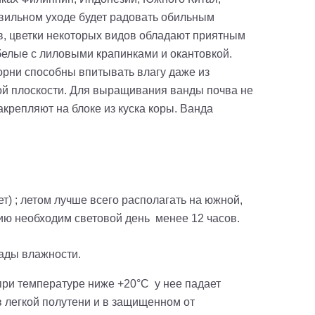
вильном уходе будет радовать обильным
в, цветки некоторых видов обладают приятным
елые с лиловыми крапинками и окантовкой.
орни способны впитывать влагу даже из
ой плоскости. Для выращивания ванды почва не
крепляют на блоке из куска коры. Ванда
) ; летом лучше всего располагать на южной,
нию необходим световой день менее 12 часов.
ады влажности.
ри температуре ниже +20°С у нее падает
в легкой полутени и в защищенном от