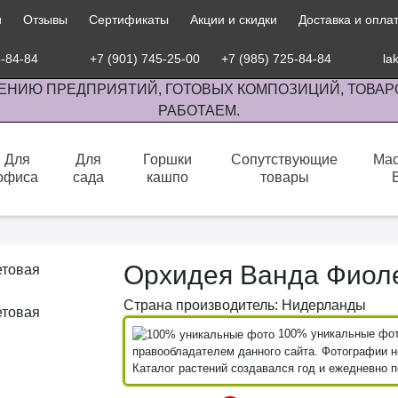
и
Отзывы
Сертификаты
Акции и скидки
Доставка и опла
5-84-84
+7 (901) 745-25-00
+7 (985) 725-84-84
la
ЕНИЮ ПРЕДПРИЯТИЙ, ГОТОВЫХ КОМПОЗИЦИЙ, ТОВАР
РАБОТАЕМ.
Для
Для
Горшки
Сопутствующие
Мас
офиса
сада
кашпо
товары
сов комнатными растениями, продажа изделий ручной работы.
Орхидея Ванда Фиол
Страна производитель: Нидерланды
100% уникальные фото
правообладателем данного сайта. Фотографии не
Каталог растений создавался год и ежедневно 