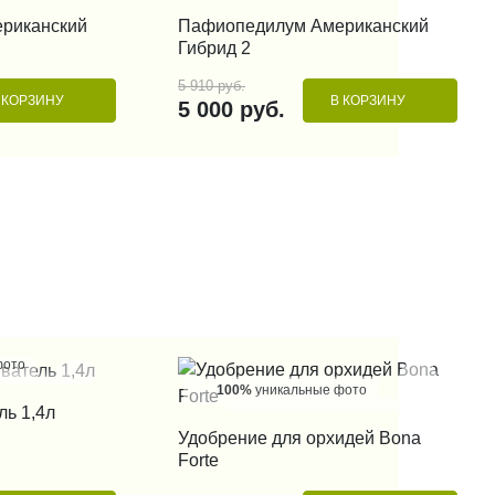
 КЛИК
КУПИТЬ В 1 КЛИК
риканский
Пафиопедилум Американский
Гибрид 2
5 910 руб.
 КОРЗИНУ
В КОРЗИНУ
5 000 руб.
фото
100%
уникальные фото
 КЛИК
ль 1,4л
КУПИТЬ В 1 КЛИК
Удобрение для орхидей Bona
Forte