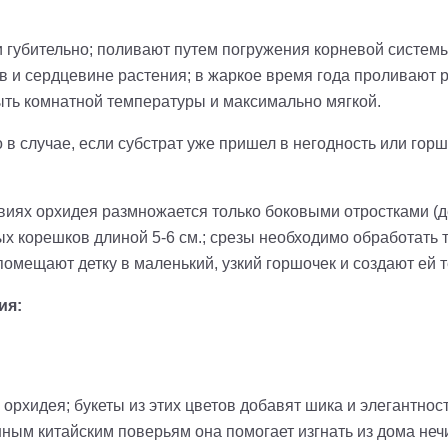
убительно; поливают путем погружения корневой системы 
ев и сердцевине растения; в жаркое время года проливают 
быть комнатной температуры и максимально мягкой.
 случае, если субстрат уже пришел в негодность или горш
иях орхидея размножается только боковыми отростками (дет
ых корешков длиной 5-6 см.; срезы необходимо обработать 
омещают детку в маленький, узкий горшочек и создают ей 
ия:
 орхидея; букеты из этих цветов добавят шика и элегантно
нным китайским поверьям она помогает изгнать из дома неч