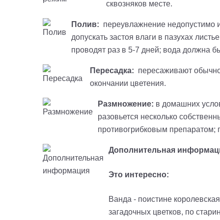
сквозняков месте.
Полив:
переувлажнение недопустимо и г
допускать застоя влаги в пазухах листь
проводят раз в 5-7 дней; вода должна 
Пересадка:
пересаживают обычно в
окончании цветения.
Размножение:
в домашних услов
разовьется несколько собственн
противогрибковым препаратом; п
Дополнительная информац
Это интересно:
Ванда - поистине королевская
загадочных цветков, по стари