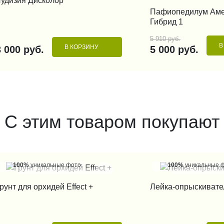
удизия Дисколор
- 15%
КУПИТЬ В 1
Пафиопедилум Аме
Гибрид 1
5 910 руб.
В
В КОРЗИНУ
3 000 руб.
5 000 руб.
С этим товаром покупают
100%
уникальные фото
100%
уникальные 
КУПИТЬ В 1 КЛИК
КУПИТЬ В 1
рунт для орхидей Effect +
Лейка-опрыскивате