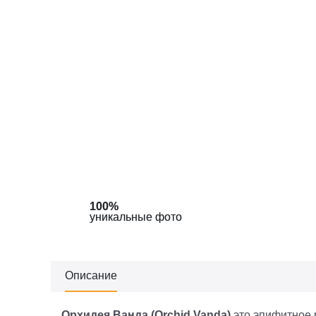
100%
100%
уникальные фото
уникальные фото
Описание
Орхидея Ванда (Orchid Vanda)
это эпифитное 