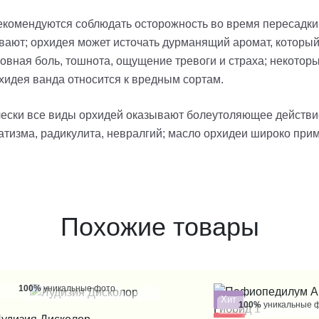
екомендуются соблюдать осторожность во время пересадки р
вают; орхидея может источать дурманящий аромат, который 
овная боль, тошнота, ощущение тревоги и страха; некотор
орхидея ванда относится к вредным сортам.
чески все виды орхидей оказывают болеутоляющее действи
тизма, радикулита, невралгий; масло орхидеи широко прим
Похожие товары
100%
уникальные фото
Хит
100%
уникальные 
КУПИТЬ В 1 КЛИК