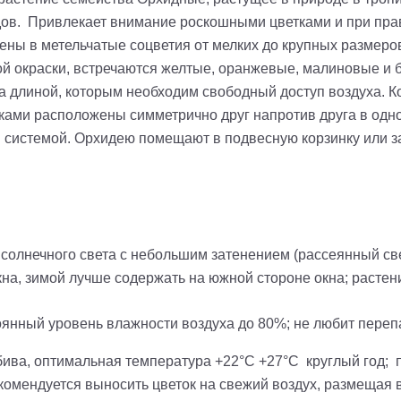
дов. Привлекает внимание роскошными цветками и при пра
ены в метельчатые соцветия от мелких до крупных размеро
й окраски, встречаются желтые, оранжевые, малиновые и б
 длиной, которым необходим свободный доступ воздуха. К
ками расположены симметрично друг напротив друга в одн
й системой. Орхидею помещают в подвесную корзинку или за
солнечного света с небольшим затенением (рассеянный свет
кна, зимой лучше содержать на южной стороне окна; расте
янный уровень влажности воздуха до 80%; не любит переп
ива, оптимальная температура +22°С +27°С круглый год; п
комендуется выносить цветок на свежий воздух, размещая 