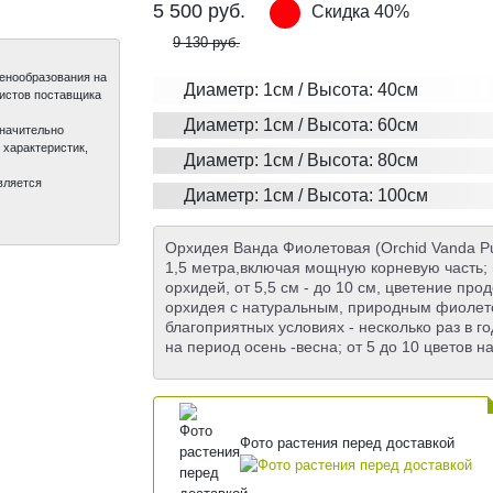
5 500
руб.
Скидка 40%
9 130 руб.
ценообразования на
Диаметр: 1см / Высота: 40см
листов поставщика
Диаметр: 1см / Высота: 60см
значительно
 характеристик,
Диаметр: 1см / Высота: 80см
вляется
Диаметр: 1см / Высота: 100см
Орхидея Ванда Фиолетовая (Orchid Vanda Pur
1,5 метра,включая мощную корневую часть; 
орхидей, от 5,5 см - до 10 см, цветение пр
орхидея с натуральным, природным фиолет
благоприятных условиях - несколько раз в г
на период осень -весна; от 5 до 10 цветов н
Фото растения перед доставкой