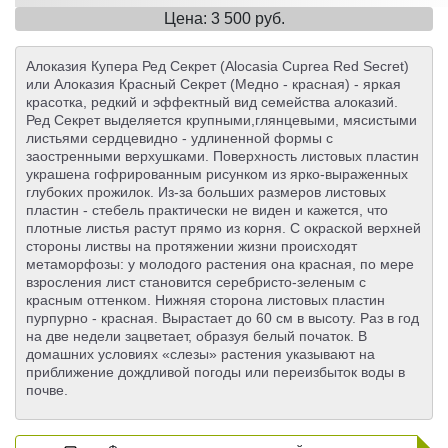
Цена: 3 500 руб.
Алоказия Купера Ред Секрет (Alocasia Cuprea Red Secret)
или Алоказия Красный Секрет (Медно - красная) - яркая
красотка, редкий и эффектный вид семейства алоказий.
Ред Секрет выделяется крупными,глянцевыми, мясистыми
листьями сердцевидно - удлиненной формы с
заостренными верхушками. Поверхность листовых пластин
украшена гофрированным рисунком из ярко-выраженных
глубоких прожилок. Из-за больших размеров листовых
пластин - стебель практически не виден и кажется, что
плотные листья растут прямо из корня. С окраской верхней
стороны листвы на протяжении жизни происходят
метаморфозы: у молодого растения она красная, по мере
взросления лист становится серебристо-зеленым с
красным оттенком. Нижняя сторона листовых пластин
пурпурно - красная. Вырастает до 60 см в высоту. Раз в год
на две недели зацветает, образуя белый початок. В
домашних условиях «слезы» растения указывают на
приближение дождливой погоды или переизбыток воды в
почве.