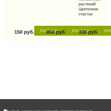
растений
Цветочное
счастье
В КОРЗИНУ
В КОРЗИНУ
В К
150 руб.
850 руб.
330 руб.