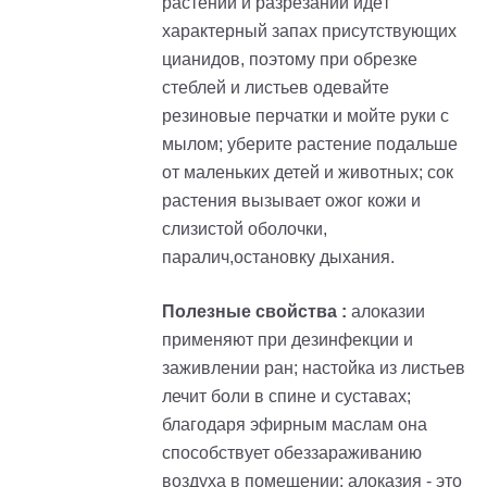
растений и разрезании идёт
характерный запах присутствующих
цианидов, поэтому при обрезке
стеблей и листьев одевайте
резиновые перчатки и мойте руки с
мылом; уберите растение подальше
от маленьких детей и животных; сок
растения вызывает ожог кожи и
слизистой оболочки,
паралич,остановку дыхания.
Полезные свойства :
алоказии
применяют при дезинфекции и
заживлении ран; настойка из листьев
лечит боли в спине и суставах;
благодаря эфирным маслам она
способствует обеззараживанию
воздуха в помещении; алоказия - это