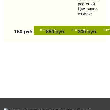
растений
Цветочное
счастье
В КОРЗИНУ
В КОРЗИНУ
В К
150 руб.
850 руб.
330 руб.