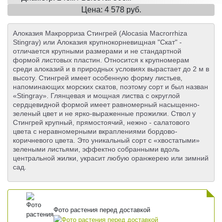
Цена: 4 578 руб.
Алоказия Макрорриза Стингрей (Alocasia Macrorrhiza
Stingray) или Алоказия крупнокорневищная "Скат" -
отличается крупными размерами и не стандартной
формой листовых пластин. Относится к крупномерам
среди алоказий и в природных условиях вырастает до 2 м в
высоту. Стингрей имеет особенную форму листьев,
напоминающих морских скатов, поэтому сорт и был назван
«Stingray». Глянцевая и мощная листва с округлой
сердцевидной формой имеет равномерный насыщенно-
зеленый цвет и не ярко-выраженные прожилки. Ствол у
Стингрей крупный, прямостоячий, нежно - салатового
цвета с неравномерными вкраплениями бордово-
коричневого цвета. Это уникальный сорт с «хвостатыми»
зелеными листьями, эффектно собранными вдоль
центральной жилки, украсит любую оранжерею или зимний
сад.
Фото растения перед доставкой