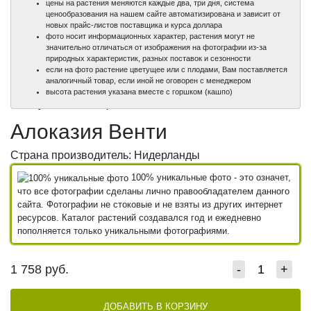
цены на растения меняются каждые два, три дня, система
ценообразования на нашем сайте автоматизирована и зависит от
новых прайс-листов поставщика и курса доллара
фото носит информационных характер, растения могут не
значительно отличаться от изображения на фотографии из-за
природных характеристик, разных поставок и сезонности
если на фото растение цветущее или с плодами, Вам поставляется
аналогичный товар, если иной не оговорен с менеджером
100%
100%
100%
высота растения указана вместе с горшком (кашпо)
уникальные фото
уникальные фото
уникальные фото
Алоказия Венти
Страна производитель: Нидерланды
100% уникальные фото - это означет,
что все фотографии сделаны лично правообладателем данного
сайта. Фотографии не стоковые и не взяты из других интернет
ресурсов. Каталог растений создавался год и ежедневно
пополняется только уникальными фотографиями.
1 758
руб.
-
+
ДОБАВИТЬ В КОРЗИНУ