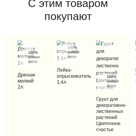
С этим товаром
покупают
100%
уникальные
100%
фото
уникальные
фото
КУПИТЬ В 1 КЛИК
Лейка-
КУП
КУПИТЬ В 1 КЛИК
Дренаж
опрыскиватель
100%
мелкий
уникальные
1,4л
фото
2л
КУПИТЬ В 1 КЛИК
Грунт для
декоративно-
лиственных
растений
Цветочное
счастье