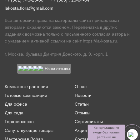
+7 (901) 745-25-00
+7 (985) 725-84-84
lakosta.flora@gmail.com
Все авторские права на материалы сайта принадлежат
авторам и охраняются законом. Перепечатка в других
изданиях возможна только с письменного согласия автора и
с указанием активной ссылки на сайт
https://la-kosta.ru
.
г. Москва, бульвар Дмитрия Донского, д. 9, корп. 1
Наши отзывы
Комнатные растения
О нас
Готовые композиции
Новости
Для офиса
Статьи
Для сада
Отзывы
Горшки кашпо
Сертификаты
Консультации по
Сопутствующие товары
Акции и скидки
уходу без покупки
растений не
Мастерская Bohan
Доставка и оплата