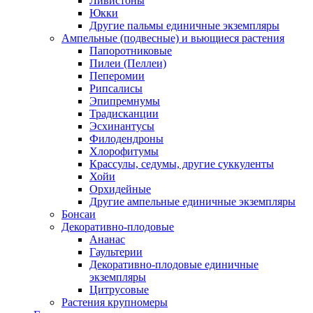
Ливистоны
Юкки
Другие пальмы единичные экземпляры
Ампельные (подвесные) и вьющиеся растения
Папоротниковые
Пилеи (Пеллеи)
Пеперомии
Рипсалисы
Эпипремнумы
Традисканции
Эсхинантусы
Филодендроны
Хлорофитумы
Крассулы, седумы, другие суккуленты
Хойи
Орхидейные
Другие ампельные единичные экземпляры
Бонсаи
Декоративно-плодовые
Ананас
Гаультерии
Декоративно-плодовые единичные
экземпляры
Цитрусовые
Растения крупномеры