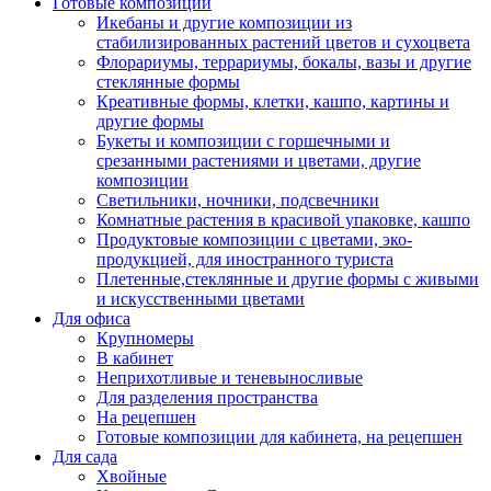
Готовые композиции
Икебаны и другие композиции из
стабилизированных растений цветов и сухоцвета
Флорариумы, террариумы, бокалы, вазы и другие
стеклянные формы
Креативные формы, клетки, кашпо, картины и
другие формы
Букеты и композиции с горшечными и
срезанными растениями и цветами, другие
композиции
Светильники, ночники, подсвечники
Комнатные растения в красивой упаковке, кашпо
Продуктовые композиции с цветами, эко-
продукцией, для иностранного туриста
Плетенные,стеклянные и другие формы с живыми
и искусственными цветами
Для офиса
Крупномеры
В кабинет
Неприхотливые и теневыносливые
Для разделения пространства
На рецепшен
Готовые композиции для кабинета, на рецепшен
Для сада
Хвойные