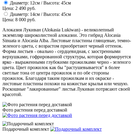
Диаметр: 12см / Высота: 45см
Цена: 2 490 руб.
Диаметр: 14см / Высота: 45см
Цена: 8 000 руб.
Алоказия Лукиван (Alokasia Lukiwan) - великолепный
экземпляр широколистной алоказии. Это гибрид Alocasia
Sinuata и Alocasia Alba. Листовые пластины глянцевые, темно-
зеленого цвета, с возрастом приобретают черный оттенок.
Форма листьев - овально - сердцевидная, с заостренными
верхушками, гофрированной структуры, которая формируется
ярко - выраженными глубокими прожилками черно - зеленого
цвета. Цвет прожилок как бы "растушевывается" в более
светлые тона от центра прожилок и по обе стороны
прожилок. Благодаря таким прожилкам и их окраске -
листовые пластины похожи на кожистые крылья или чешую.
Роскошные "лакированные" листья Лукиван потрясают своей
красотой.
Фото растения перед доставкой
Подарочный комплект