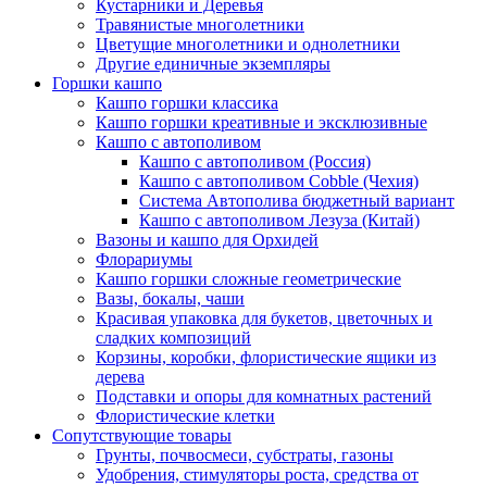
Кустарники и Деревья
Травянистые многолетники
Цветущие многолетники и однолетники
Другие единичные экземпляры
Горшки кашпо
Кашпо горшки классика
Кашпо горшки креативные и эксклюзивные
Кашпо с автополивом
Кашпо с автополивом (Россия)
Кашпо с автополивом Cobble (Чехия)
Система Автополива бюджетный вариант
Кашпо с автополивом Лезуза (Китай)
Вазоны и кашпо для Орхидей
Флорариумы
Кашпо горшки сложные геометрические
Вазы, бокалы, чаши
Красивая упаковка для букетов, цветочных и
сладких композиций
Корзины, коробки, флористические ящики из
дерева
Подставки и опоры для комнатных растений
Флористические клетки
Сопутствующие товары
Грунты, почвосмеси, субстраты, газоны
Удобрения, стимуляторы роста, средства от