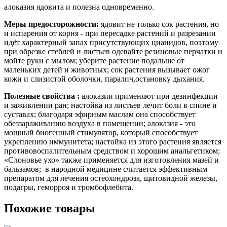
алоказия ядовита и полезна одновременно.
Меры предосторожности:
ядовит не только сок растения, но
и испарения от корня - при пересадке растений и разрезании
идёт характерный запах присутствующих цианидов, поэтому
при обрезке стеблей и листьев одевайте резиновые перчатки и
мойте руки с мылом; уберите растение подальше от
маленьких детей и животных; сок растения вызывает ожог
кожи и слизистой оболочки, паралич,остановку дыхания.
Полезные свойства :
алоказии применяют при дезинфекции
и заживлении ран; настойка из листьев лечит боли в спине и
суставах; благодаря эфирным маслам она способствует
обеззараживанию воздуха в помещении; алоказия - это
мощный биогенный стимулятор, который способствует
укреплению иммунитета; настойка из этого растения является
противовоспалительным средством и хорошим анальгетиком;
«Слоновье ухо» также применяется для изготовления мазей и
бальзамов; в народной медицине считается эффективным
препаратом для лечения остеохондроза, щитовидной железы,
подагры, геморроя и тромбофлебита.
Похожие товары