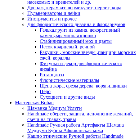
насекомых и вредителей и др.
Дренаж, керамзит, вермикулит, перлит, кора
Пульверизаторы и лейки
Инструменты и прочее
Для флористического дизайна и флорариумов
Галька,грунт из камня, декоративный
камень,мраморная крошка
Стабилизированный мох и цветы
Песок кварцевый, речной
Ракушки , морские звезды ,панцири морских
ежей, кораллы
Фигурки и декор для флористического
дизайна
Ротанг,лоза
Флористические материалы
Щепа ,кора, срезы дерева, коряги,шишки
Перо
Сухоцвети и другие виды
Мастерская Bohan
Шаманка Медиум Услуги
Handmade обереги, защита, исполнение желаний,
свечи на травах, травы
Handmade Ручная работа Артефакты Шамана
Медиума Бубны Африканская кожа
Кашпо этнические Ручной работы Handmade