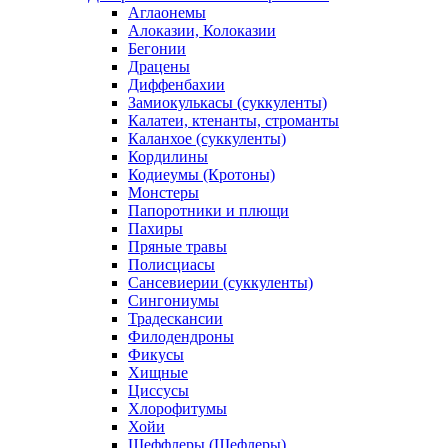
Аглаонемы
Алоказии, Колоказии
Бегонии
Драцены
Диффенбахии
Замиокулькасы (суккуленты)
Калатеи, ктенанты, строманты
Каланхое (суккуленты)
Кордилины
Кодиеумы (Кротоны)
Монстеры
Папоротники и плющи
Пахиры
Пряные травы
Полисциасы
Сансевиерии (суккуленты)
Сингониумы
Традескансии
Филодендроны
Фикусы
Хищные
Циссусы
Хлорофитумы
Хойи
Шеффлеры (Шефлеры)