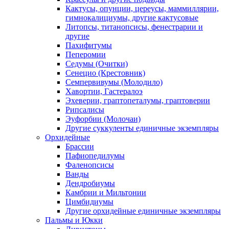
Кактусы, опунции, цереусы, маммиллярии,
гимнокалициумы, другие кактусовые
Литопсы, титанопсисы, фенестрарии и
другие
Пахифитумы
Пеперомии
Седумы (Очитки)
Сенецио (Крестовник)
Семпервивумы (Молодило)
Хавортии, Гастералоэ
Эхеверии, граптопеталумы, граптоверии
Рипсалисы
Эуфорбии (Молочаи)
Другие суккуленты единичные экземпляры
Орхидейные
Брассии
Пафиопедилумы
Фаленопсисы
Ванды
Дендробиумы
Камбрии и Мильтонии
Цимбидиумы
Другие орхидейные единичные экземпляры
Пальмы и Юкки