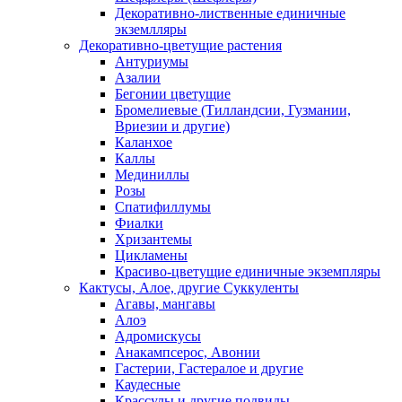
Декоративно-лиственные единичные
экземлляры
Декоративно-цветущие растения
Антуриумы
Азалии
Бегонии цветущие
Бромелиевые (Тилландсии, Гузмании,
Вриезии и другие)
Каланхое
Каллы
Мединиллы
Розы
Спатифиллумы
Фиалки
Хризантемы
Цикламены
Красиво-цветущие единичные экземпляры
Кактусы, Алое, другие Суккуленты
Агавы, мангавы
Алоэ
Адромискусы
Анакампсерос, Авонии
Гастерии, Гастералое и другие
Каудесные
Крассулы и другие подвиды