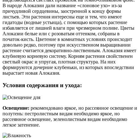
В народе Алоказии дали название «слоновое ухо» из-за
причудливой сердцевины, заостренной к концу формы
листьев. Эти растения интересны еще и тем, что имеют
гидатоды (водные устьица), с помощью которых растение
избавляется от лишней влаги при чрезмерном поливе. Цветы
Алоказии белые или с розоватым оттенком, собраны в
початок-кисть. Цветение в комнатных условиях происходит
довольно редко, поэтому при искусственном выращивании
растение считается декоративно-лиственным. Алоказия имеет
клубневую корневую систему. Корням растения свойственен
светлый окрас и упругая, плотная структура. На них
формируются дочерние клубеньки, из которых впоследствии
вырастает новая Алоказия.
Условия содержания и ухода:
Освещение:
рекомендовано яркое, но рассеянное освещение и
полутень: пестролистным видам необходимо яркое, но
рассеянное освещение, зеленолистным видам необходимо
легкое затенение.