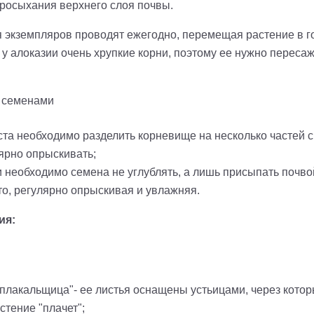
просыхания верхнего слоя почвы.
 экземпляров проводят ежегодно, перемещая растение в г
; у алоказии очень хрупкие корни, поэтому ее нужно перес
и семенами
ста необходимо разделить корневище на несколько частей 
адить в почву и регул
еобходимо семена не углублять, а лишь присыпать почвой
то, регулярно опрыскивая и увлажняя.
ия:
"плакальщица"- ее листья оснащены устьицами, через кото
астение "плачет";