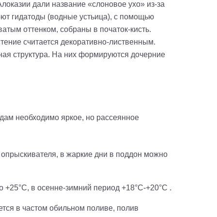
локазии дали название «слоновое ухо» из-за
еют гидатоды (водные устьица), с помощью
атым оттенком, собраны в початок-кисть.
тение считается декоративно-лиственным.
тная структура. На них формируются дочерние
дам необходимо яркое, но рассеянное
 опрыскивателя, в жаркие дни в поддон можно
 +25°C, в осенне-зимний период +18°C-+20°C .
тся в частом обильном поливе, полив