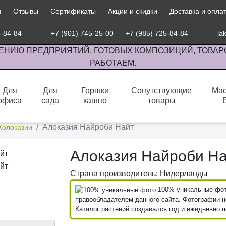
и
Отзывы
Сертификаты
Акции и скидки
Доставка и опла
5-84-84
+7 (901) 745-25-00
+7 (985) 725-84-84
la
ЕНИЮ ПРЕДПРИЯТИЙ, ГОТОВЫХ КОМПОЗИЦИЙ, ТОВАР
РАБОТАЕМ.
Для
Для
Горшки
Сопутствующие
Мас
офиса
сада
кашпо
товары
сов комнатными растениями, продажа изделий ручной работы.
Алоказия Найроби Найт
Колоказии
Алоказия Найроби Н
Страна производитель: Нидерланды
100% уникальные фото
правообладателем данного сайта. Фотографии не
Каталог растений создавался год и ежедневно 