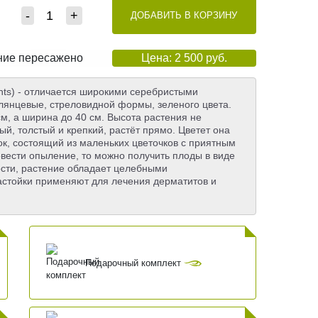
-
+
ДОБАВИТЬ В КОРЗИНУ
ение пересажено
Цена: 2 500 руб.
ghts) - отличается широкими серебристыми
глянцевые, стреловидной формы, зеленого цвета.
см, а ширина до 40 см. Высота растения не
й, толстый и крепкий, растёт прямо. Цветет она
ок, состоящий из маленьких цветочков с приятным
вести опыление, то можно получить плоды в виде
сти, растение обладает целебными
астойки применяют для лечения дерматитов и
Подарочный комплект