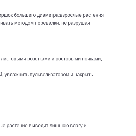
оршок большего диаметра;взрослые растения
аживать методом перевалки, не разрушая
с листовыми розетками и ростовыми почками,
ярно опрыскивать;
, увлажнить пульвелизатором и накрыть
рые растение выводит лишнюю влагу и