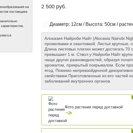
2 500
руб.
ценообразования на
листов поставщика
значительно
Диаметр: 12см / Высота: 50см / раст
 характеристик,
вляется
Алоказия Найроби Найт (Alocasia Nairobi Ni
прожилками и окантовкой. Листья крупные, 
Длина листовых платин может достигать 70 
превышает 1 м. Ствол у Найроби Найт крупны
чаще других разновидностей, образуя почат
ароматом, прикрытый покрывалом. Если про
ягод. Помимо непревзойденной декоративно
свойствами.Приготовленные из его частей н
заболеваний внутренних органов.
Фото растения перед доставкой