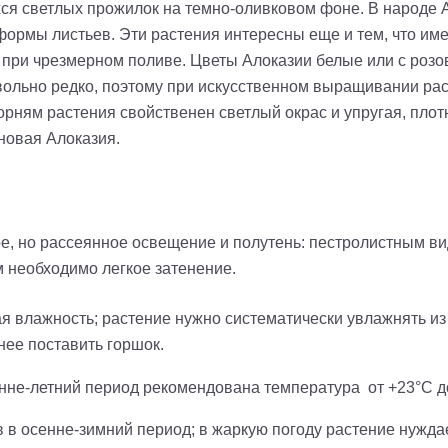
ся светлых прожилок на темно-оливковом фоне. В народе А
формы листьев. Эти растения интересны еще и тем, что им
 при чрезмерном поливе. Цветы Алоказии белые или с розов
вольно редко, поэтому при искусственном выращивании рас
орням растения свойственен светлый окрас и упругая, пло
новая Алоказия.
е, но рассеянное освещение и полутень: пестролистным ви
 необходимо легкое затенение.
я влажность; растение нужно систематически увлажнять из
нее поставить горшок.
нне-летний период рекомендована температура от +23°C до
в осенне-зимний период; в жаркую погоду растение нуждае