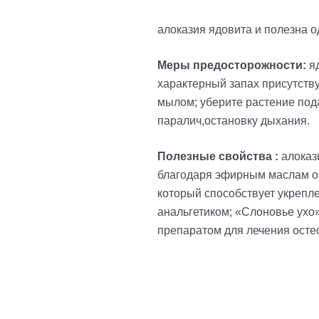
алоказия ядовита и полезна 
Меры предосторожности:
я
характерный запах присутству
мылом; уберите растение пода
паралич,остановку дыхания.
Полезные свойства :
алокази
благодаря эфирным маслам он
который способствует укрепл
анальгетиком; «Слоновье ухо
препаратом для лечения осте