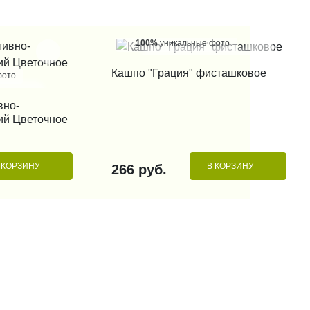
100%
уникальные фото
КУПИТЬ В 1 КЛИК
Кашпо "Грация" фисташковое
фото
вно-
 КЛИК
ий Цветочное
 КОРЗИНУ
В КОРЗИНУ
266 руб.