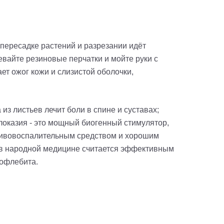
и пересадке растений и разрезании идёт
евайте резиновые перчатки и мойте руки с
ет ожог кожи и слизистой оболочки,
з листьев лечит боли в спине и суставах;
оказия - это мощный биогенный стимулятор,
отивовоспалительным средством и хорошим
; в народной медицине считается эффективным
бофлебита.