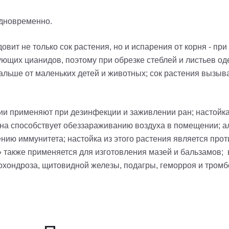
одновременно.
довит не только сок растения, но и испарения от корня - пр
ющих цианидов, поэтому при обрезке стеблей и листьев од
льше от маленьких детей и животных; сок растения вызыва
и применяют при дезинфекции и заживлении ран; настойка и
а способствует обеззараживанию воздуха в помещении; ал
ению иммунитета; настойка из этого растения является пр
» также применяется для изготовления мазей и бальзамов
охондроза, щитовидной железы, подагры, геморроя и тром