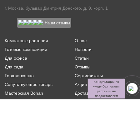
г. Москва, бульвар Дмитрия Донского, д. 9, корп. 1
Наши отзывы
Комнатные растения
О нас
Готовые композиции
Новости
Для офиса
Статьи
Для сада
Отзывы
Горшки кашпо
Сертификаты
Консультации по
Сопутствующие товары
Акции и скидки
уходу без покупки
растений не
Мастерская Bohan
Доставка и оплата
предоставляем
Ритуальная флористика
Услуги
Распродажа
Контакты
Политика конфиденциальности и оферта
Пользовательское
соглашение