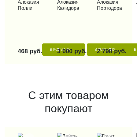
КУПИТЬ В 1 КЛИК
Алоказия
КУПИТЬ В 1 КЛИК
Алоказия
КУПИТЬ В 1 КЛИК
Алоказия
КУП
Полли
Калидора
Портодора
В КОРЗИНУ
В КОРЗИНУ
В
468 руб.
3 000 руб.
2 798 руб.
С этим товаром
покупают