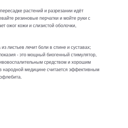
и пересадке растений и разрезании идёт
евайте резиновые перчатки и мойте руки с
ет ожог кожи и слизистой оболочки,
з листьев лечит боли в спине и суставах;
оказия - это мощный биогенный стимулятор,
отивовоспалительным средством и хорошим
; в народной медицине считается эффективным
бофлебита.