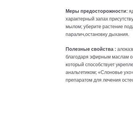
Меры предосторожности:
я
характерный запах присутству
мылом; уберите растение пода
паралич,остановку дыхания.
Полезные свойства :
алокази
благодаря эфирным маслам он
который способствует укрепл
анальгетиком; «Слоновье ухо
препаратом для лечения осте