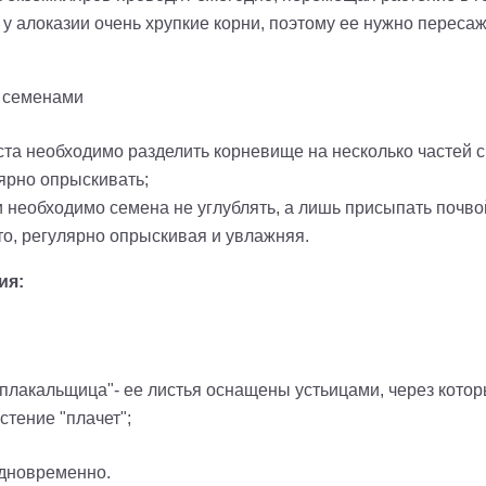
; у алоказии очень хрупкие корни, поэтому ее нужно перес
и семенами
ста необходимо разделить корневище на несколько частей 
адить в почву и регул
еобходимо семена не углублять, а лишь присыпать почвой
то, регулярно опрыскивая и увлажняя.
ия:
"плакальщица"- ее листья оснащены устьицами, через кото
астение "плачет";
одновременно.