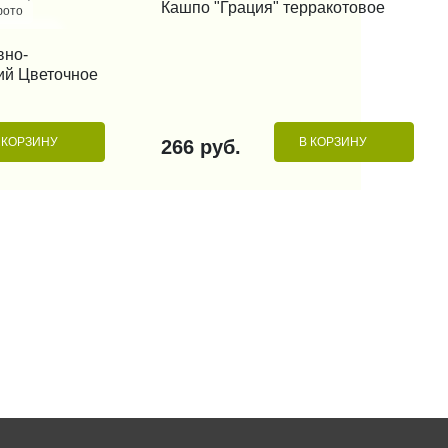
Кашпо "Грация" терракотовое
фото
вно-
 КЛИК
ий Цветочное
 КОРЗИНУ
В КОРЗИНУ
266 руб.