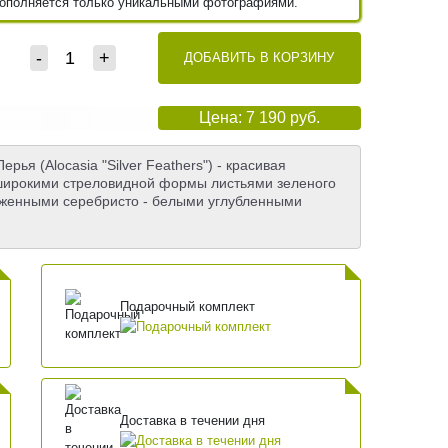
пополняется только уникальными фотографиями.
-
+
ДОБАВИТЬ В КОРЗИНУ
Цена: 7 190 руб.
ья (Alocasia "Silver Feathers") - красивая
 широкими стреловидной формы листьями зеленого
раженными серебристо - белыми углубленными
Подарочный комплект
Доставка в течении дня