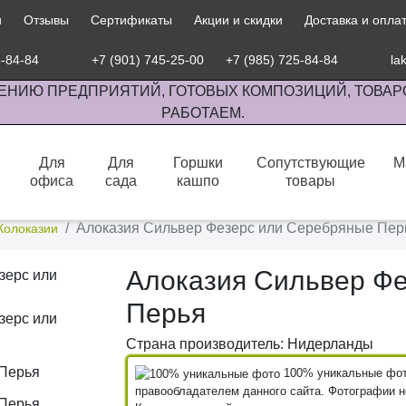
и
Отзывы
Сертификаты
Акции и скидки
Доставка и опла
5-84-84
+7 (901) 745-25-00
+7 (985) 725-84-84
la
ЕНИЮ ПРЕДПРИЯТИЙ, ГОТОВЫХ КОМПОЗИЦИЙ, ТОВАР
РАБОТАЕМ.
Для
Для
Горшки
Сопутствующие
М
офиса
сада
кашпо
товары
сов комнатными растениями, продажа изделий ручной работы.
Алоказия Сильвер Фезерс или Серебряные Пер
Колоказии
Алоказия Сильвер Ф
Перья
Страна производитель: Нидерланды
100% уникальные фото
правообладателем данного сайта. Фотографии не