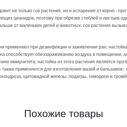
довит не только сок растения, но и испарения от корня - пр
ющих цианидов, поэтому при обрезке стеблей и листьев од
льше от маленьких детей и животных; сок растения вызыва
и применяют при дезинфекции и заживлении ран; настойка и
а способствует обеззараживанию воздуха в помещении; ал
ению иммунитета; настойка из этого растения является пр
» также применяется для изготовления мазей и бальзамов
охондроза, щитовидной железы, подагры, геморроя и тром
Похожие товары