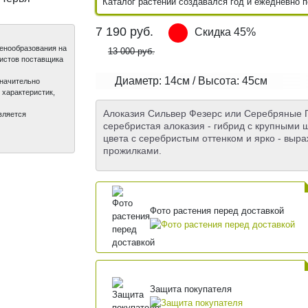
Каталог растений создавался год и ежедневно 
7 190
руб.
Скидка 45%
ценообразования на
13 000 руб.
листов поставщика
Диаметр: 14см / Высота: 45см
значительно
 характеристик,
Алоказия Сильвер Фезерс или Серебряные Пер
вляется
серебристая алоказия - гибрид с крупными
цвета с серебристым оттенком и ярко - вы
прожилками.
Фото растения перед доставкой
Защита покупателя