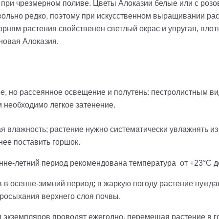
 при чрезмерном поливе. Цветы Алоказии белые или с розов
вольно редко, поэтому при искусственном выращивании рас
орням растения свойственен светлый окрас и упругая, пло
новая Алоказия.
е, но рассеянное освещение и полутень: пестролистным ви
 необходимо легкое затенение.
я влажность; растение нужно систематически увлажнять из
нее поставить горшок.
нне-летний период рекомендована температура от +23°C до
в осенне-зимний период; в жаркую погоду растение нуждае
просыхания верхнего слоя почвы.
 экземпляров проводят ежегодно, перемещая растение в г