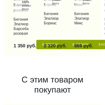
уникальные
уникальные
100%
фото
фото
уникальные
фото
КУПИТЬ В 1 КЛИК
Бегония
КУПИТЬ В 1 КЛИК
Бегония
Элатиор
Элатиор
КУПИТЬ В 1 КЛИК
Бегония
КУП
Бориас
Микс
Элатиор
Барсеба
розовая
В КОРЗИНУ
В КОРЗИНУ
В К
1 350 руб.
2 120 руб.
869 руб.
С этим товаром
покупают