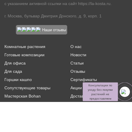
с указанием активной ссылки на сайт
https://la-kosta.ru
.
г. Москва, бульвар Дмитрия Донского, д. 9, корп. 1
Наши отзывы
Комнатные растения
О нас
Готовые композиции
Новости
Для офиса
Статьи
Для сада
Отзывы
Горшки кашпо
Сертификаты
Консультации по
Сопутствующие товары
Акции и скидки
уходу без покупки
растений не
Мастерская Bohan
Доставка и оплата
предоставляем
Ритуальная флористика
Услуги
Распродажа
Контакты
Политика конфиденциальности и оферта
Пользовательское
соглашение