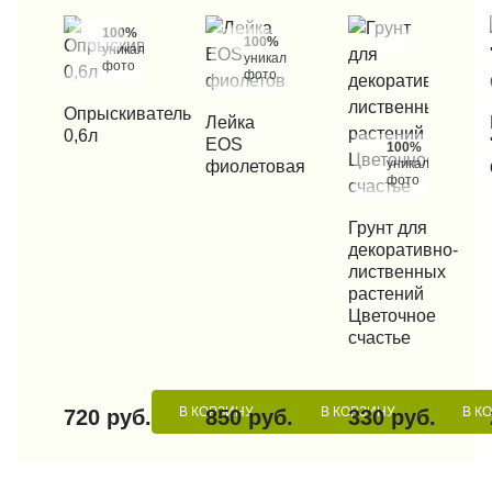
100%
100%
уникальные
уникальные
фото
фото
КУПИТЬ В 1 КЛИК
Опрыскиватель
КУПИТЬ В 1 КЛИК
Лейка
КУП
0,6л
EOS
100%
уникальные
фиолетовая
фото
КУПИТЬ В 1 КЛИК
Грунт для
декоративно-
лиственных
растений
Цветочное
счастье
В КОРЗИНУ
В КОРЗИНУ
В К
720 руб.
850 руб.
330 руб.