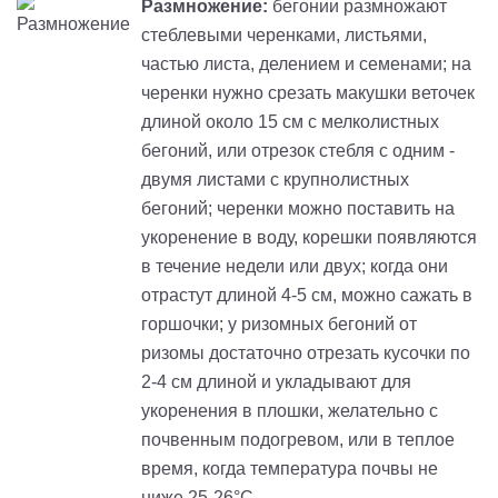
Размножение:
бегонии размножают
стеблевыми черенками, листьями,
частью листа, делением и семенами; на
черенки нужно срезать макушки веточек
длиной около 15 см с мелколистных
бегоний, или отрезок стебля с одним -
двумя листами с крупнолистных
бегоний; черенки можно поставить на
укоренение в воду, корешки появляются
в течение недели или двух; когда они
отрастут длиной 4-5 см, можно сажать в
горшочки; у ризомных бегоний от
ризомы достаточно отрезать кусочки по
2-4 см длиной и укладывают для
укоренения в плошки, желательно с
почвенным подогревом, или в теплое
время, когда температура почвы не
ниже 25-26°С.