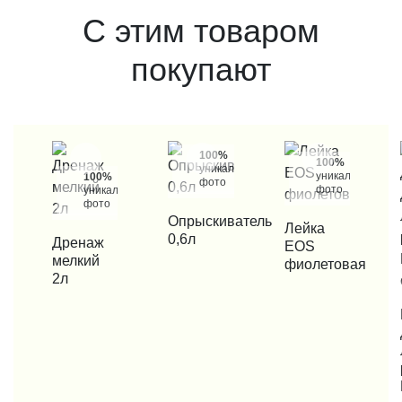
С этим товаром
покупают
100%
100%
уникальные
уникальные
100%
фото
фото
уникальные
фото
КУПИТЬ В 1 КЛИК
Опрыскиватель
КУПИТЬ В 1 КЛИК
Лейка
0,6л
КУПИТЬ В 1 КЛИК
Дренаж
EOS
мелкий
фиолетовая
2л
КУП