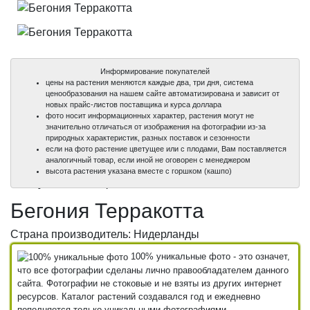
Информирование покупателей
цены на растения меняются каждые два, три дня, система
ценообразования на нашем сайте автоматизирована и зависит от
новых прайс-листов поставщика и курса доллара
фото носит информационных характер, растения могут не
значительно отличаться от изображения на фотографии из-за
природных характеристик, разных поставок и сезонности
если на фото растение цветущее или с плодами, Вам поставляется
аналогичный товар, если иной не оговорен с менеджером
100%
100%
высота растения указана вместе с горшком (кашпо)
уникальные фото
уникальные фото
Бегония Терракотта
Страна производитель: Нидерланды
100% уникальные фото - это означет,
что все фотографии сделаны лично правообладателем данного
сайта. Фотографии не стоковые и не взяты из других интернет
ресурсов. Каталог растений создавался год и ежедневно
пополняется только уникальными фотографиями.