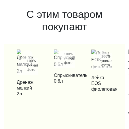
С этим товаром
покупают
100%
100%
уникальные
уникальные
100%
фото
фото
уникальные
фото
КУПИТЬ В 1 КЛИК
Опрыскиватель
КУПИТЬ В 1 КЛИК
Лейка
0,6л
КУПИТЬ В 1 КЛИК
Дренаж
EOS
мелкий
фиолетовая
2л
КУП