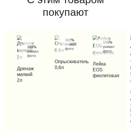
покупают
100%
100%
уникальные
уникальные
100%
фото
фото
уникальные
фото
КУПИТЬ В 1 КЛИК
Опрыскиватель
КУПИТЬ В 1 КЛИК
Лейка
0,6л
КУПИТЬ В 1 КЛИК
Дренаж
EOS
мелкий
фиолетовая
2л
КУП