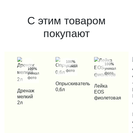
С этим товаром
покупают
100%
100%
уникальные
уникальные
100%
фото
фото
уникальные
фото
КУПИТЬ В 1 КЛИК
Опрыскиватель
КУПИТЬ В 1 КЛИК
Лейка
0,6л
КУПИТЬ В 1 КЛИК
Дренаж
EOS
мелкий
фиолетовая
2л
КУП