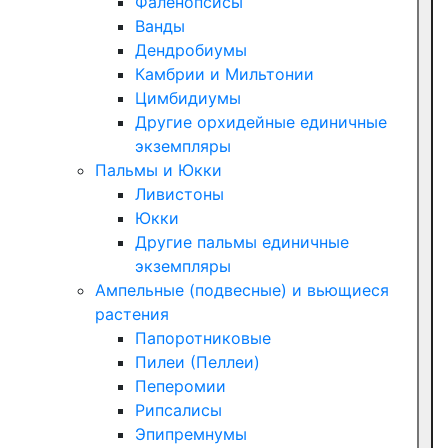
Фаленопсисы
Ванды
Дендробиумы
Камбрии и Мильтонии
Цимбидиумы
Другие орхидейные единичные
экземпляры
Пальмы и Юкки
Ливистоны
Юкки
Другие пальмы единичные
экземпляры
Ампельные (подвесные) и вьющиеся
растения
Папоротниковые
Пилеи (Пеллеи)
Пеперомии
Рипсалисы
Эпипремнумы