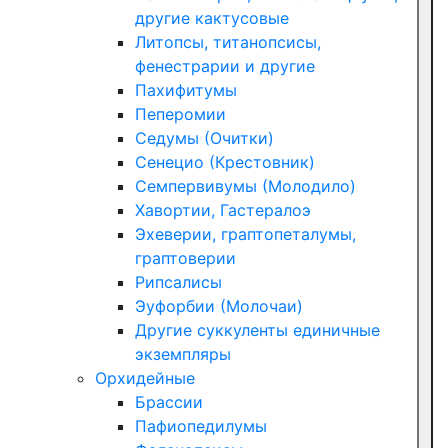
другие кактусовые
Литопсы, титанопсисы,
фенестрарии и другие
Пахифитумы
Пеперомии
Седумы (Очитки)
Сенецио (Крестовник)
Семпервивумы (Молодило)
Хавортии, Гастералоэ
Эхеверии, граптопеталумы,
граптоверии
Рипсалисы
Эуфорбии (Молочаи)
Другие суккуленты единичные
экземпляры
Орхидейные
Брассии
Пафиопедилумы