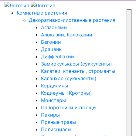
Комнатные растения
Декоративно-лиственные растения
Аглаонемы
Алоказии, Колоказии
Бегонии
Драцены
Диффенбахии
Замиокулькасы (суккуленты)
Калатеи, ктенанты, строманты
Каланхое (суккуленты)
Кордилины
Кодиеумы (Кротоны)
Монстеры
Папоротники и плющи
Пахиры
Пряные травы
Полисциасы