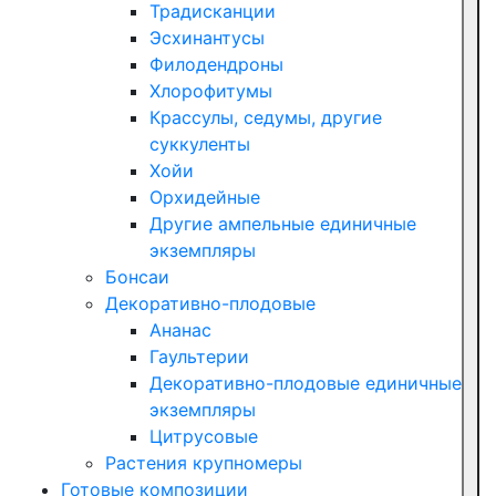
Традисканции
Эсхинантусы
Филодендроны
Хлорофитумы
Крассулы, седумы, другие
суккуленты
Хойи
Орхидейные
Другие ампельные единичные
экземпляры
Бонсаи
Декоративно-плодовые
Ананас
Гаультерии
Декоративно-плодовые единичные
экземпляры
Цитрусовые
Растения крупномеры
Готовые композиции