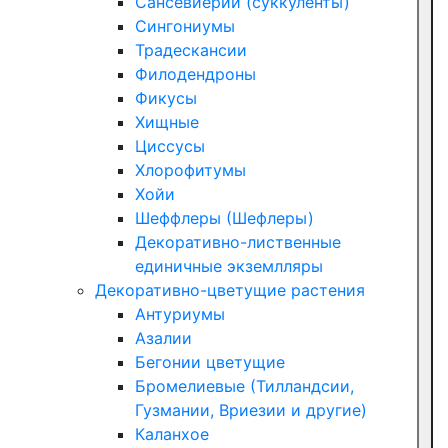
Сансевиерии (суккуленты)
Сингониумы
Традескансии
Филодендроны
Фикусы
Хищные
Циссусы
Хлорофитумы
Хойи
Шеффлеры (Шефлеры)
Декоративно-лиственные
единичные экземлляры
Декоративно-цветущие растения
Антуриумы
Азалии
Бегонии цветущие
Бромелиевые (Тилландсии,
Гузмании, Вриезии и другие)
Каланхое