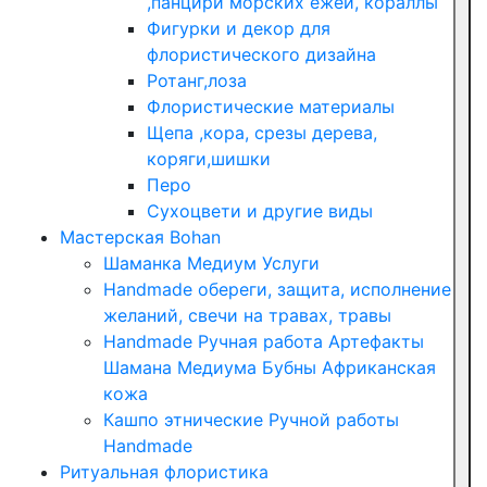
,панцири морских ежей, кораллы
Фигурки и декор для
флористического дизайна
Ротанг,лоза
Флористические материалы
Щепа ,кора, срезы дерева,
коряги,шишки
Перо
Сухоцвети и другие виды
Мастерская Bohan
Шаманка Медиум Услуги
Handmade обереги, защита, исполнение
желаний, свечи на травах, травы
Handmade Ручная работа Артефакты
Шамана Медиума Бубны Африканская
кожа
Кашпо этнические Ручной работы
Handmade
Ритуальная флористика