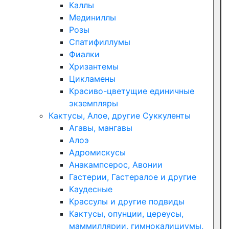
Каллы
Мединиллы
Розы
Спатифиллумы
Фиалки
Хризантемы
Цикламены
Красиво-цветущие единичные
экземпляры
Кактусы, Алое, другие Суккуленты
Агавы, мангавы
Алоэ
Адромискусы
Анакампсерос, Авонии
Гастерии, Гастералое и другие
Каудесные
Крассулы и другие подвиды
Кактусы, опунции, цереусы,
маммиллярии, гимнокалициумы,