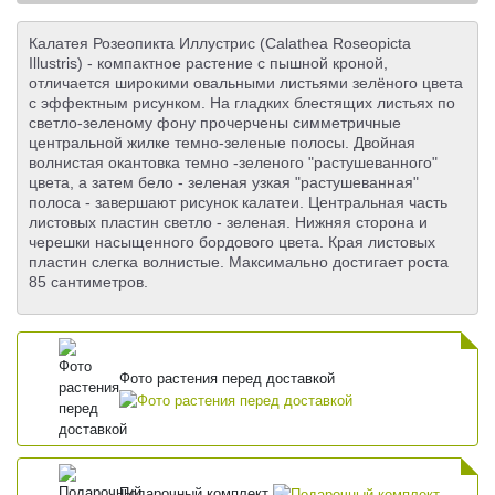
Калатея Розеопикта Иллустрис (Calathea Roseopicta
Illustris) - компактное растение с пышной кроной,
отличается широкими овальными листьями зелёного цвета
с эффектным рисунком. На гладких блестящих листьях по
светло-зеленому фону прочерчены симметричные
центральной жилке темно-зеленые полосы. Двойная
волнистая окантовка темно -зеленого "растушеванного"
цвета, а затем бело - зеленая узкая "растушеванная"
полоса - завершают рисунок калатеи. Центральная часть
листовых пластин светло - зеленая. Нижняя сторона и
черешки насыщенного бордового цвета. Края листовых
пластин слегка волнистые. Максимально достигает роста
85 сантиметров.
Фото растения перед доставкой
Подарочный комплект