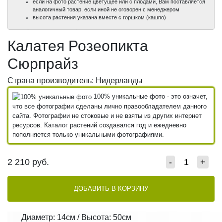
если на фото растение цветущее или с плодами, Вам поставляется
аналогичный товар, если иной не оговорен с менеджером
100%
100%
100%
100%
высота растения указана вместе с горшком (кашпо)
уникальные фото
уникальные фото
уникальные фото
уникальные фото
Калатея Розеопикта
Сюрпрайз
Страна производитель: Нидерланды
100% уникальные фото - это означет,
что все фотографии сделаны лично правообладателем данного
сайта. Фотографии не стоковые и не взяты из других интернет
ресурсов. Каталог растений создавался год и ежедневно
пополняется только уникальными фотографиями.
2 210
руб.
-
+
ДОБАВИТЬ В КОРЗИНУ
Диаметр: 14см / Высота: 50см