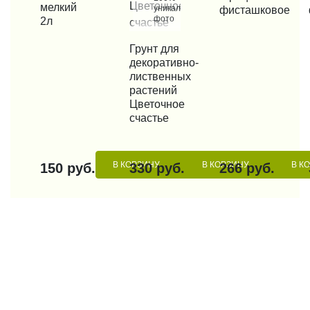
мелкий
уникальные
фисташковое
фото
2л
КУПИТЬ В 1 КЛИК
Грунт для
декоративно-
лиственных
растений
Цветочное
счастье
В КОРЗИНУ
В КОРЗИНУ
В К
150 руб.
330 руб.
266 руб.