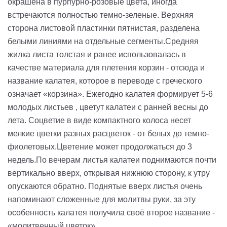
окрашена в пурпурно-розовые цвета, иногда
встречаются полностью темно-зеленые. Верхняя
сторона листовой пластинки пятнистая, разделена
белыми линиями на отдельные сегменты.Средняя
жилка листа толстая и ранее использовалась в
качестве материала для плетения корзин - отсюда и
название калатея, которое в переводе с греческого
означает «корзина». Ежегодно калатея формирует 5-6
молодых листьев , цветут калатеи с ранней весны до
лета. Соцветие в виде компактного колоса несет
мелкие цветки разных расцветок - от белых до темно-
фиолетовых.Цветение может продолжаться до 3
недель.По вечерам листья калатеи поднимаются почти
вертикально вверх, открывая нижнюю сторону, к утру
опускаются обратно. Поднятые вверх листья очень
напоминают сложенные для молитвы руки, за эту
особенность калатея получила своё второе название -
«молитвенный цветок».