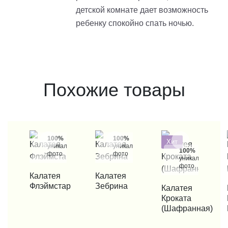
детской комнате дает возможность
ребенку спокойно спать ночью.
Похожие товары
100%
100%
Хит
уникальные
уникальные
100%
фото
фото
уникальные
фото
КУПИТЬ В 1 КЛИК
Калатея
КУПИТЬ В 1 КЛИК
Калатея
Флэймстар
Зебрина
КУПИТЬ В 1 КЛИК
Калатея
КУП
Кроката
(Шафранная)