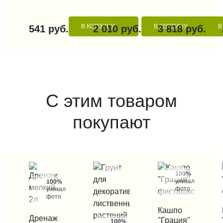
В КОРЗИНУ
В КОРЗИНУ
В
541 руб.
2 010 руб.
3 818 руб.
С этим товаром
покупают
100%
уникальные
100%
фото
уникальные
фото
КУПИТЬ В 1 КЛИК
Кашпо
КУП
КУПИТЬ В 1 КЛИК
Дренаж
"Грация"
100%