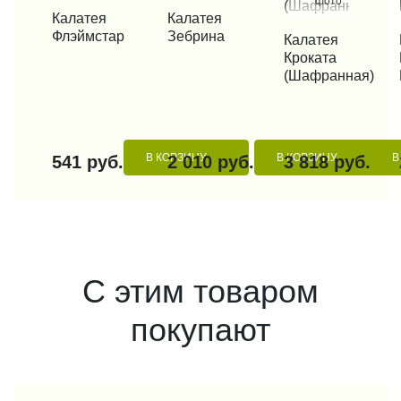
фото
КУПИТЬ В 1 КЛИК
Калатея
КУПИТЬ В 1 КЛИК
Калатея
Флэймстар
Зебрина
КУПИТЬ В 1 КЛИК
Калатея
КУП
Кроката
(Шафранная)
В КОРЗИНУ
В КОРЗИНУ
В
541 руб.
2 010 руб.
3 818 руб.
С этим товаром
покупают