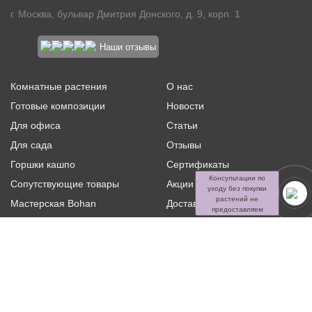
г. Москва, бульвар Дмитрия Донского, д. 9, корп. 1
Наши отзывы
Комнатные растения
О нас
Готовые композиции
Новости
Для офиса
Статьи
Для сада
Отзывы
Горшки кашпо
Сертификаты
Консультации по
Сопутствующие товары
Акции и скидки
уходу без покупки
растений не
Мастерская Bohan
Доставка и оплата
предоставляем
Ритуальная флористика
Услуги
Распродажа
Контакты
Политика конфиденциальности и оферта
Пользовательское
соглашение