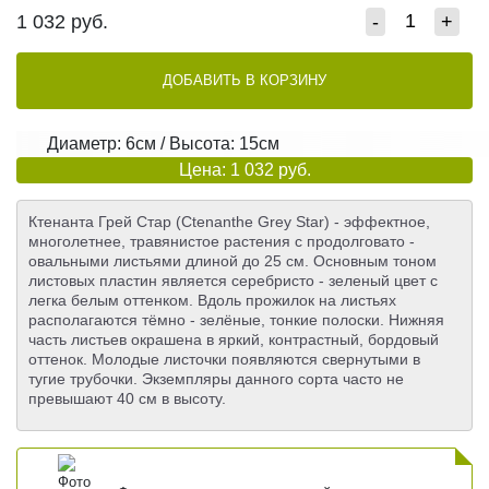
1 032
руб.
-
+
ДОБАВИТЬ В КОРЗИНУ
Диаметр: 6см / Высота: 15см
Цена: 1 032 руб.
Ктенанта Грей Стар (Ctenanthe Grey Star) - эффектное,
многолетнее, травянистое растения с продолговато -
овальными листьями длиной до 25 см. Основным тоном
листовых пластин является серебристо - зеленый цвет с
легка белым оттенком. Вдоль прожилок на листьях
располагаются тёмно - зелёные, тонкие полоски. Нижняя
часть листьев окрашена в яркий, контрастный, бордовый
оттенок. Молодые листочки появляются свернутыми в
тугие трубочки. Экземпляры данного сорта часто не
превышают 40 см в высоту.