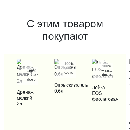
С этим товаром
покупают
100%
100%
уникальные
уникальные
100%
фото
фото
уникальные
фото
КУПИТЬ В 1 КЛИК
Опрыскиватель
КУПИТЬ В 1 КЛИК
Лейка
0,6л
КУПИТЬ В 1 КЛИК
Дренаж
EOS
мелкий
фиолетовая
2л
КУП