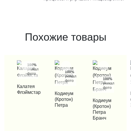
Похожие товары
100%
уникальные
100%
фото
уникальные
100%
фото
уникальные
КУПИТЬ В 1 КЛИК
Калатея
фото
Флэймстар
КУПИТЬ В 1 КЛИК
Кодиеум
КУП
(Кротон)
КУПИТЬ В 1 КЛИК
Кодиеум
Петра
(Кротон)
Петра
Бранч