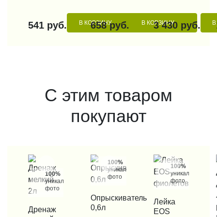
В КОРЗИНУ
В КОРЗИНУ
В
541 руб.
658 руб.
3 430 руб.
С этим товаром
покупают
100%
100%
уникальные
уникальные
100%
фото
фото
уникальные
фото
КУПИТЬ В 1 КЛИК
Опрыскиватель
КУПИТЬ В 1 КЛИК
Лейка
0,6л
КУПИТЬ В 1 КЛИК
Дренаж
EOS