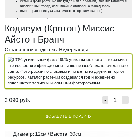
если на фото растение цветущее или с плодами, Вам поставляется
аналогичный товар, если иной не оговорен с менеджером
100%
100%
100%
100%
высота растения указана вместе с горшком (кашпо)
уникальные фото
уникальные фото
уникальные фото
уникальные фото
Кодиеум (Кротон) Миссис
Айстон Бранч
Страна производитель: Нидерланды
100% уникальные фото - это означет,
что все фотографии сделаны лично правообладателем данного
сайта. Фотографии не стоковые и не взяты из других интернет
ресурсов. Каталог растений создавался год и ежедневно
пополняется только уникальными фотографиями.
2 090
руб.
-
+
ДОБАВИТЬ В КОРЗИНУ
Диаметр: 12см / Высота: 30см