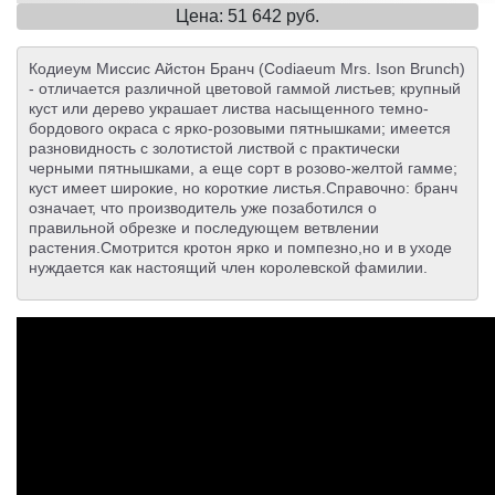
Цена: 51 642 руб.
Кодиеум Миссис Айстон Бранч (Codiaeum Mrs. Ison Brunch)
- отличается различной цветовой гаммой листьев; крупный
куст или дерево украшает листва насыщенного темно-
бордового окраса с ярко-розовыми пятнышками; имеется
разновидность с золотистой листвой с практически
черными пятнышками, а еще сорт в розово-желтой гамме;
куст имеет широкие, но короткие листья.Справочно: бранч
означает, что производитель уже позаботился о
правильной обрезке и последующем ветвлении
растения.Смотрится кротон ярко и помпезно,но и в уходе
нуждается как настоящий член королевской фамилии.