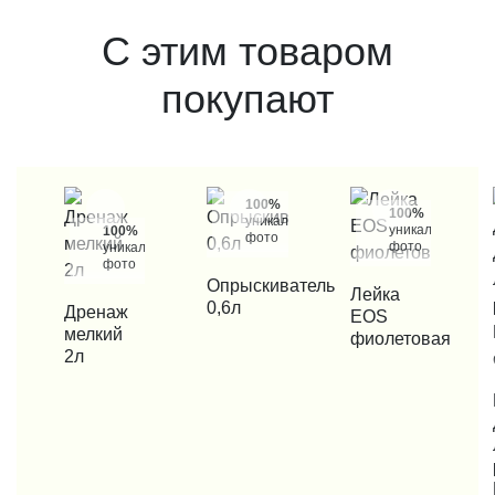
С этим товаром
покупают
100%
100%
уникальные
уникальные
100%
фото
фото
уникальные
фото
КУПИТЬ В 1 КЛИК
Опрыскиватель
КУПИТЬ В 1 КЛИК
Лейка
0,6л
КУПИТЬ В 1 КЛИК
Дренаж
EOS
мелкий
фиолетовая
2л
КУП