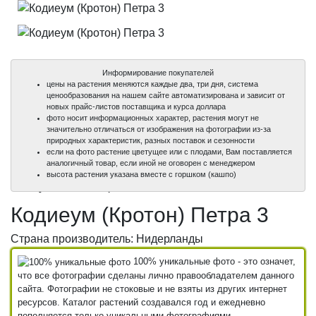
Информирование покупателей
цены на растения меняются каждые два, три дня, система
ценообразования на нашем сайте автоматизирована и зависит от
новых прайс-листов поставщика и курса доллара
фото носит информационных характер, растения могут не
значительно отличаться от изображения на фотографии из-за
природных характеристик, разных поставок и сезонности
если на фото растение цветущее или с плодами, Вам поставляется
аналогичный товар, если иной не оговорен с менеджером
100%
100%
высота растения указана вместе с горшком (кашпо)
уникальные фото
уникальные фото
Кодиеум (Кротон) Петра 3
Страна производитель: Нидерланды
100% уникальные фото - это означет,
что все фотографии сделаны лично правообладателем данного
сайта. Фотографии не стоковые и не взяты из других интернет
ресурсов. Каталог растений создавался год и ежедневно
пополняется только уникальными фотографиями.