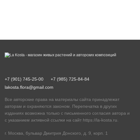
+7 (901) 745-25-00
+7 (985) 725-84-84
lakosta.flora@gmail.com
Все авторские права на материалы сайта принадлежат
авторам и охраняются законом. Перепечатка в других
изданиях возможна только с письменного согласия автора и
с указанием активной ссылки на сайт
https://la-kosta.ru
.
г. Москва, бульвар Дмитрия Донского, д. 9, корп. 1