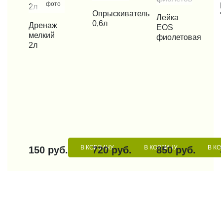
фото
КУП
КУПИТЬ В 1 КЛИК
Опрыскиватель
КУПИТЬ В 1 КЛИК
Лейка
0,6л
КУПИТЬ В 1 КЛИК
Дренаж
EOS
мелкий
фиолетовая
2л
В КОРЗИНУ
В КОРЗИНУ
В К
150 руб.
720 руб.
850 руб.