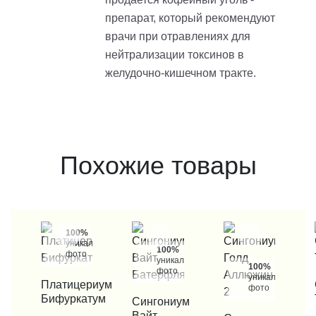
препарат, который рекомендуют
врачи при отравлениях для
нейтрализации токсинов в
желудочно-кишечном тракте.
Похожие товары
100%
уникальные
100%
фото
уникальные
100%
фото
уникальные
КУПИТЬ В 1 КЛИК
Платицериум
КУП
фото
Бифуркатум
КУПИТЬ В 1 КЛИК
Сингониум
Вайт