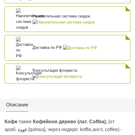
Накопительная система скидок
Доставка по РФ
Консультация флориста
Описание
Кофе
также
Кофе́йное де́рево (лат.
Coffea
),
(от
араб.
قهوة
‎ [qahwa], через нидерл.
koffie
,англ.
coffеe) -