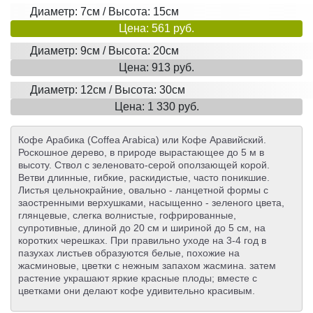
Диаметр: 7см / Высота: 15см
Цена: 561 руб.
Диаметр: 9см / Высота: 20см
Цена: 913 руб.
Диаметр: 12см / Высота: 30см
Цена: 1 330 руб.
Кофе Арабика (Coffеa Arabica) или Кофе Аравийский.
Роскошное дерево, в природе вырастающее до 5 м в
высоту. Ствол с зеленовато-серой оползающей корой.
Ветви длинные, гибкие, раскидистые, часто поникшие.
Листья цельнокрайние, овально - ланцетной формы с
заостренными верхушками, насыщенно - зеленого цвета,
глянцевые, слегка волнистые, гофрированные,
супротивные, длиной до 20 см и шириной до 5 см, на
коротких черешках. При правильно уходе на 3-4 год в
пазухах листьев образуются белые, похожие на
жасминовые, цветки с нежным запахом жасмина. затем
растение украшают яркие красные плоды; вместе с
цветками они делают кофе удивительно красивым.