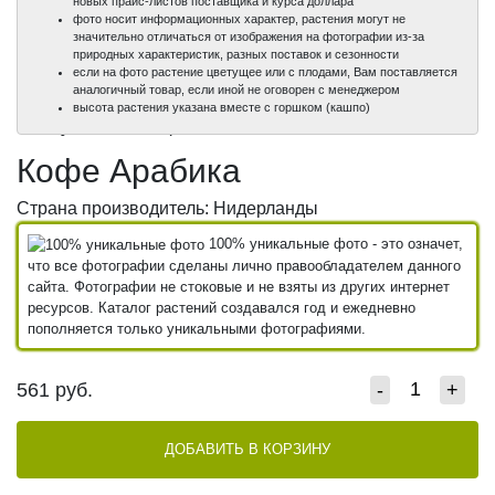
новых прайс-листов поставщика и курса доллара
фото носит информационных характер, растения могут не
значительно отличаться от изображения на фотографии из-за
природных характеристик, разных поставок и сезонности
если на фото растение цветущее или с плодами, Вам поставляется
аналогичный товар, если иной не оговорен с менеджером
100%
100%
высота растения указана вместе с горшком (кашпо)
уникальные фото
уникальные фото
Кофе Арабика
Страна производитель: Нидерланды
100% уникальные фото - это означет,
что все фотографии сделаны лично правообладателем данного
сайта. Фотографии не стоковые и не взяты из других интернет
ресурсов. Каталог растений создавался год и ежедневно
пополняется только уникальными фотографиями.
561
руб.
-
+
ДОБАВИТЬ В КОРЗИНУ