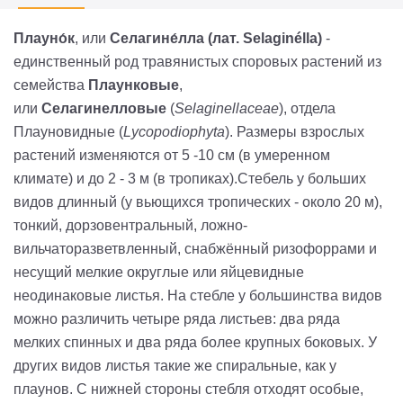
Плауно́к
, или
Селагине́лла
(лат.
Selaginélla
)
-
единственный род травянистых споровых растений из
семейства
Плаунковые
,
или
Селагинелловые
(
Selaginellaceae
), отдела
Плауновидные (
Lycopodiophyta
). Размеры взрослых
растений изменяются от 5 -10 см (в умеренном
климате) и до 2 - 3 м (в тропиках).Стебель у больших
видов длинный (у вьющихся тропических - около 20 м),
тонкий, дорзовентральный, ложно-
вильчаторазветвленный, снабжённый ризофоррами и
несущий мелкие округлые или яйцевидные
неодинаковые листья. На стебле у большинства видов
можно различить четыре ряда листьев: два ряда
мелких спинных и два ряда более крупных боковых. У
других видов листья такие же спиральные, как у
плаунов. С нижней стороны стебля отходят особые,