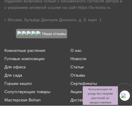
изданиях возможна только с письменного согласия автора и
с указанием активной ссылки на сайт
https://la-kosta.ru
.
г. Москва, бульвар Дмитрия Донского, д. 9, корп. 1
Наши отзывы
Комнатные растения
О нас
Готовые композиции
Новости
Для офиса
Статьи
Для сада
Отзывы
Горшки кашпо
Сертификаты
Консультации по
Сопутствующие товары
Акции и скидки
уходу без покупки
растений не
Мастерская Bohan
Доставка и оплата
предоставляем
Ритуальная флористика
Услуги
Распродажа
Контакты
Политика конфиденциальности и оферта
Пользовательское