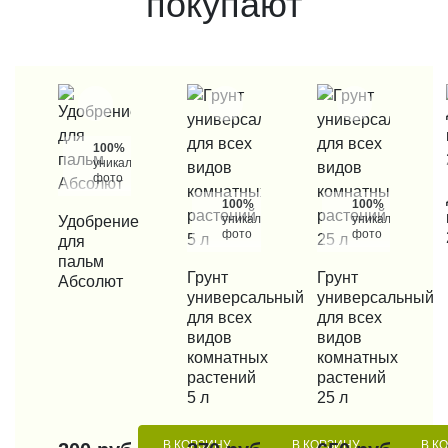
покупают
100%
уникальные
фото
КУП
100%
100%
уникальные
уникальные
КУПИТЬ В 1 КЛИК
Удобрение
фото
фото
для
пальм
КУПИТЬ В 1 КЛИК
Грунт
КУПИТЬ В 1 КЛИК
Грунт
Абсолют
универсальный
универсальный
для всех
для всех
видов
видов
комнатных
комнатных
растений
растений
5 л
25 л
В КОРЗИНУ
В КОРЗИНУ
В К