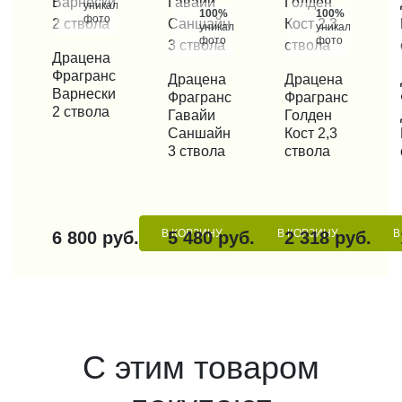
уникальные
100%
100%
фото
уникальные
уникальные
фото
фото
КУПИТЬ В 1 КЛИК
Драцена
Фрагранс
КУПИТЬ В 1 КЛИК
Драцена
КУПИТЬ В 1 КЛИК
Драцена
КУП
Варнески
Фрагранс
Фрагранс
2 ствола
Гавайи
Голден
Саншайн
Кост 2,3
3 ствола
ствола
В КОРЗИНУ
В КОРЗИНУ
В
6 800 руб.
5 480 руб.
2 318 руб.
С этим товаром