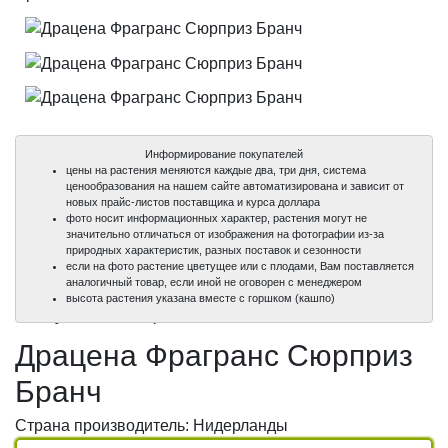
Информирование покупателей
цены на растения меняются каждые два, три дня, система
ценообразования на нашем сайте автоматизирована и зависит от
новых прайс-листов поставщика и курса доллара
фото носит информационных характер, растения могут не
значительно отличаться от изображения на фотографии из-за
природных характеристик, разных поставок и сезонности
если на фото растение цветущее или с плодами, Вам поставляется
аналогичный товар, если иной не оговорен с менеджером
100%
100%
100%
высота растения указана вместе с горшком (кашпо)
уникальные фото
уникальные фото
уникальные фото
Драцена Фрагранс Сюрприз
Бранч
Страна производитель: Нидерланды