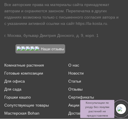
Все авторские права на материалы сайта принадлежат
авторам и охраняются законом. Перепечатка в других
изданиях возможна только с письменного согласия автора и
с указанием активной ссылки на сайт
https://la-kosta.ru
.
г. Москва, бульвар Дмитрия Донского, д. 9, корп. 1
Наши отзывы
Комнатные растения
О нас
Готовые композиции
Новости
Для офиса
Статьи
Для сада
Отзывы
Горшки кашпо
Сертификаты
Консультации по
Сопутствующие товары
Акции и скидки
уходу без покупки
растений не
Мастерская Bohan
Доставка и оплата
предоставляем
Ритуальная флористика
Услуги