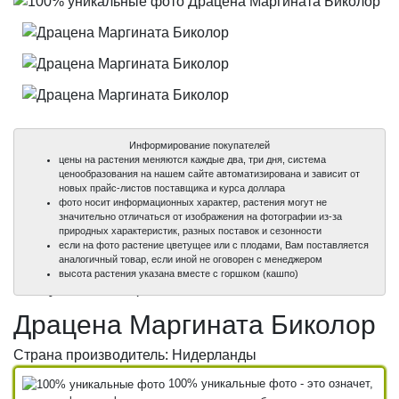
Информирование покупателей
цены на растения меняются каждые два, три дня, система
ценообразования на нашем сайте автоматизирована и зависит от
новых прайс-листов поставщика и курса доллара
фото носит информационных характер, растения могут не
значительно отличаться от изображения на фотографии из-за
природных характеристик, разных поставок и сезонности
если на фото растение цветущее или с плодами, Вам поставляется
аналогичный товар, если иной не оговорен с менеджером
100%
100%
100%
высота растения указана вместе с горшком (кашпо)
уникальные фото
уникальные фото
уникальные фото
Драцена Маргината Биколор
Страна производитель: Нидерланды
100% уникальные фото - это означет,