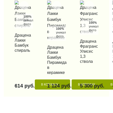
100%
уникальные
100%
фото
уникальные
100%
фото
уникальные
КУПИТЬ В 1 КЛИК
Драцена
фото
Лакки
КУПИТЬ В 1 КЛИК
Драцена
КУП
Бамбук
Фрагранс
КУПИТЬ В 1 КЛИК
Драцена
спираль
Улисес
Лакки
1,3
Бамбук
ствола
Пирамида
в
керамике
В КОРЗИНУ
В КОРЗИНУ
В
614 руб.
1 124 руб.
5 300 руб.