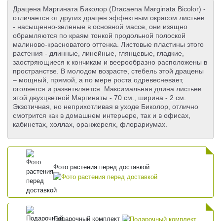
Драцена Маргината Биколор (Dracaena Marginata Bicolor) -
отличается от других драцен эффектным окрасом листьев
- насыщенно-зеленые в основной массе, они изящно
обрамляются по краям тонкой продольной полоской
малиново-красноватого оттенка. Листовые пластины этого
растения - длинные, линейные, глянцевые, гладкие,
заостряющиеся к кончикам и веерообразно расположены в
пространстве. В молодом возрасте, стебель этой драцены
– мощный, прямой, а по мере роста одревесневает,
оголяется и разветвляется. Максимальная длина листьев
этой двухцветной Маргинаты - 70 см., ширина - 2 см.
Экзотичная, но неприхотливая в уходе Биколор, отлично
смотрится как в домашнем интерьере, так и в офисах,
кабинетах, холлах, оранжереях, флорариумах.
Фото растения перед доставкой
Подарочный комплект