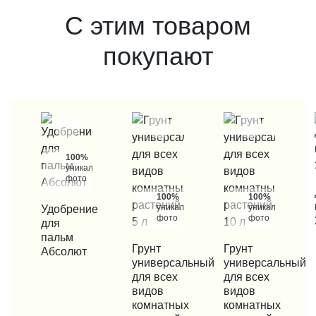
С этим товаром
покупают
100%
уникальные
фото
КУП
100%
100%
уникальные
уникальные
КУПИТЬ В 1 КЛИК
Удобрение
фото
фото
для
пальм
КУПИТЬ В 1 КЛИК
Грунт
КУПИТЬ В 1 КЛИК
Грунт
Абсолют
универсальный
универсальный
для всех
для всех
видов
видов
комнатных
комнатных