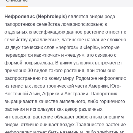
Нефролепис (Nephrolepis)
является видом рода
папоротников семейства ломариопсисовые; в
отдельных классификациях данное растение относят к
семейству даваллиевые, латинское название сложено
из двух греческих слов «nephros» и «lepis», которые
переводятся как «почки» и «чешуя», это связано с
формой покрывальца. В диких условиях встречается
примерно 30 видов такого растения, при этом оно
распространено по всему миру. Родом же нефролепис
из тенистых лесов тропической части Америки, Юго-
Восточной Азии, Африки и Австралии. Папоротник
выращивают в качестве ампельного, либо горшечного
растения и используют как декор различных
интерьеров; растение обладает эффектным внешним
видом, отлично очищает воздух.Травянистое растение
нефролепис может быть наземным, либо эпифитным;