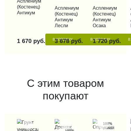
КУПИТЬ В 1 КЛИК
Асплениум
(Костенец)
КУПИТЬ В 1 КЛИК
Асплениум
КУПИТЬ В 1 КЛИК
Асплениум
КУП
Антикум
(Костенец)
(Костенец)
Антикум
Антикум
Лесли
Осака
В КОРЗИНУ
В КОРЗИНУ
В
1 670 руб.
3 678 руб.
1 720 руб.
С этим товаром
покупают
100%
уникальные
100%