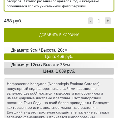
ресурсов. Каталог растений создавался год и ежедневно
пополняется только уникальными фотографиями.
468
руб.
-
+
ДОБАВИТЬ В КОРЗИНУ
Диаметр: 9см / Высота: 20см
Цена: 468 руб.
Диаметр: 12см / Высота: 35см
Цена: 1 089 руб.
Нефролепис Кордитас (Nephrolepis Exaltata Corditas) -
популярный вид папоротника с вайями насыщенно -
зеленого цвета.Относится к махровым папоротникам и
имеет кудрявые листовые пластины. Этот папоротник
похож на Грин Леди, но ваий более приподняты. Разводят
как горшечное или ампельное комнатные растения.
Внешний вид этот растения создаёт впечатление вспышки
зелёного фейерверка. Отличается шарообразным