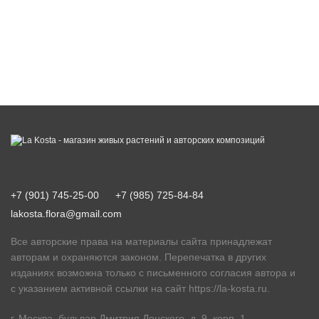
+7 (901) 745-25-00
+7 (985) 725-84-84
lakosta.flora@gmail.com
Все авторские права на материалы сайта принадлежат
авторам и охраняются законом. Перепечатка в других
изданиях возможна только с письменного согласия автора и
с указанием активной ссылки на сайт
https://la-kosta.ru
.
г. Москва, бульвар Дмитрия Донского, д. 9, корп. 1