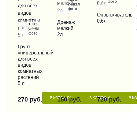
фото
уникальные
фото
КУПИТЬ В 1 КЛИК
Опрыскиватель
КУП
0,6л
КУПИТЬ В 1 КЛИК
Дренаж
100%
мелкий
уникальные
фото
2л
КУПИТЬ В 1 КЛИК
Грунт
универсальный
для всех
видов
комнатных
растений
5 л
В КОРЗИНУ
В КОРЗИНУ
В К
270 руб.
150 руб.
720 руб.