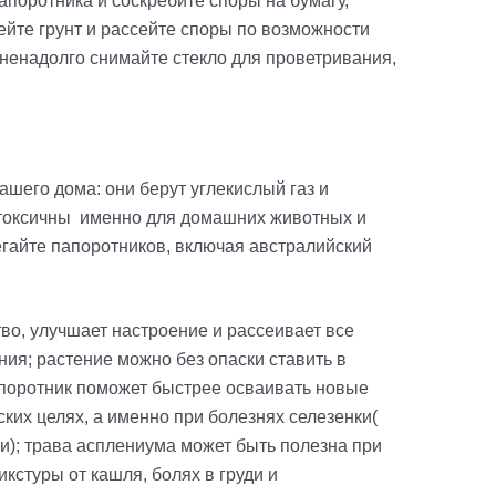
апоротника и соскребите споры на бумагу,
ейте грунт и рассейте споры по возможности
 ненадолго снимайте стекло для проветривания,
шего дома: они берут углекислый газ и
ь токсичны именно для домашних животных и
егайте папоротников, включая австралийский
во, улучшает настроение и рассеивает все
ия; растение можно без опаски ставить в
апоротник поможет быстрее осваивать новые
ких целях, а именно при болезнях селезенки(
); трава асплениума может быть полезна при
кстуры от кашля, болях в груди и