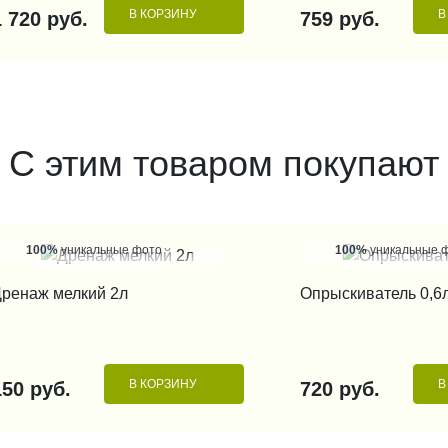
В КОРЗИНУ
В
1 720 руб.
759 руб.
С этим товаром покупают
100%
уникальные фото
100%
уникальные 
КУПИТЬ В 1 КЛИК
КУПИТЬ В 1
ренаж мелкий 2л
Опрыскиватель 0,6
В КОРЗИНУ
В
150 руб.
720 руб.