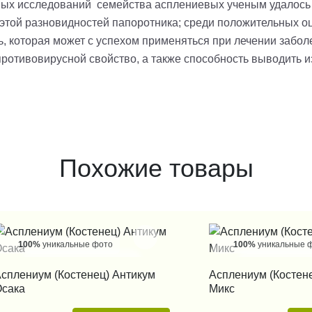
ьных исследований семейства асплениевых ученым удалось
этой разновидностей папоротника; среди положительных о
, которая может с успехом применяться при лечении заболе
противовирусной свойство, а также способность выводить и
Похожие товары
100%
уникальные фото
100%
уникальные 
КУПИТЬ В 1 КЛИК
КУПИТЬ В 1
сплениум (Костенец) Антикум
Асплениум (Костен
сака
Микс