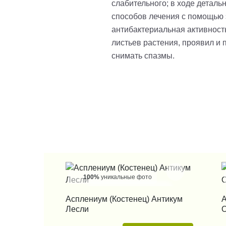
слабительного; в ходе детал
способов лечения с помощью 
антибактериальная активность
листьев растения, проявил и 
снимать спазмы.
100%
уникальные фото
КУПИТЬ В 1 КЛИК
Асплениум (Костенец) Антикум
А
Лесли
О