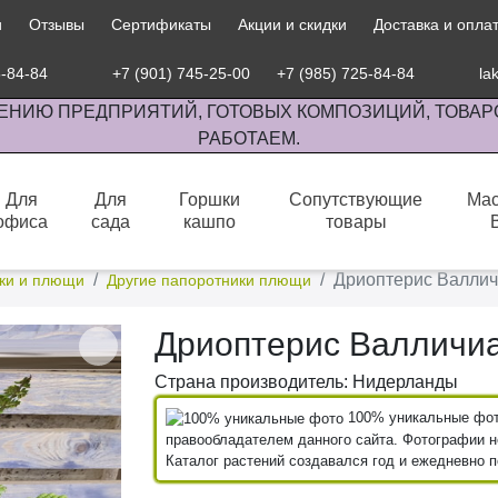
и
Отзывы
Сертификаты
Акции и скидки
Доставка и опла
5-84-84
+7 (901) 745-25-00
+7 (985) 725-84-84
la
ЕНИЮ ПРЕДПРИЯТИЙ, ГОТОВЫХ КОМПОЗИЦИЙ, ТОВАР
РАБОТАЕМ.
Для
Для
Горшки
Сопутствующие
Мас
офиса
сада
кашпо
товары
сов комнатными растениями, продажа изделий ручной работы.
Дриоптерис Валли
ки и плющи
Другие папоротники плющи
Дриоптерис Валличи
Страна производитель: Нидерланды
100% уникальные фото
правообладателем данного сайта. Фотографии не
Каталог растений создавался год и ежедневно 