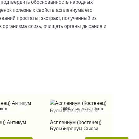
 подтвердить обоснованность народных
ценок полезных свойств асплениума его
ваний простаты; экстракт, полученный из
з организма слизь, очищать органы дыхания и
фото
100%
уникальные фото
 КЛИК
КУПИТЬ В 1 КЛИК
ец) Антикум
Асплениум (Костенец)
Бульбиферум Сьюзи