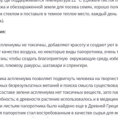
, где поддерживается температура 22 °С (срежьте листок п
ажа и обеззараженной земли для посева семян, хорошо пол
к стеклом и поставьте в темное теплое место, каждый день
).
ия:
плениумы не токсичны, добавляют красоту и создают уют ва
 качество воздуха, но некоторые виды папоротника, очен
езнь; чтобы создать благоприятную окружающую среду, изб
во, плюмозу, ракурсы, шатавари и спренгери.
ика асплениума позволяет подвигнуть человека на творчест
ых безрезультатных метаний и поиска смысла существован
 составе зелени асплениума нет токсичных веществ, зато п
бность; в древности растение использовалось и в медицинс
и листьям папоротника было найдено еще в Древней Греции
я папоротник стал востребованным в качестве сырья для ми