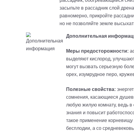
рассадник, обогревающийся снизу
засыпьте в рассадник слой дрен
равномерно, прикройте рассадни
но не позволяйте земле высыхать
Дополнительная информац
Меры предосторожности:
ас
выделяют кислород, улучшают
могут вызвать серьезную бол
орех, изумрудное перо, круже
Полезные свойства:
энергет
сомнения, касающиеся душевн
любую жилую комнату, ведь в
знания и повысит работоспосо
такое применение корневищу 
бесплодии, а со средневековь