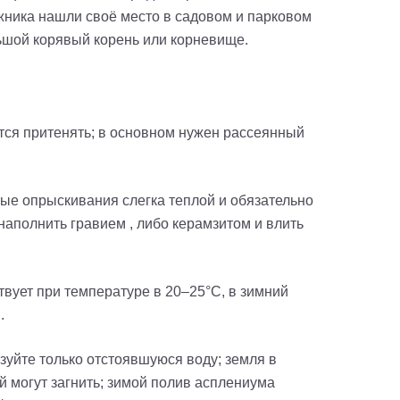
ника нашли своё место в садовом и парковом
льшой корявый корень или корневище.
тся притенять; в основном нужен рассеянный
ые опрыскивания слегка теплой и обязательно
наполнить гравием , либо керамзитом и влить
твует при температуре в 20–25°С, в зимний
.
зуйте только отстоявшуюся воду; земля в
й могут загнить; зимой полив асплениума