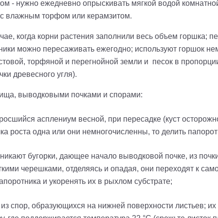
том - нужно ежедневно опрыскивать мягкой водой комнатной
н с влажным торфом или керамзитом.
чае, когда корни растения заполнили весь объем горшка; 
ики можно пересаживать ежегодно; используют горшок не
стовой, торфяной и перегнойной земли и песок в пропорции
ки древесного угля).
ища, выводковыми почками и спорами:
росшийся асплениум весной, при пересадке (куст осторож
чка роста одна или они немногочисленны, то делить папоротн
зникают бугорки, дающее начало выводковой почке, из почк
кими черешками, отделяясь и опадая, они переходят к са
поротника и укоренять их в рыхлом субстрате;
из спор, образующихся на нижней поверхности листьев; их