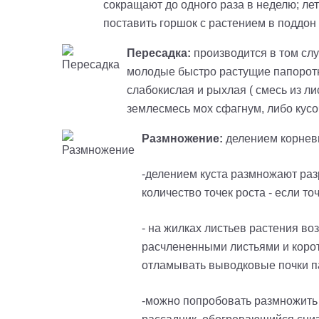
сокращают до одного раза в неделю; ле
поставить горшок с растением в поддо
Пересадка:
производится в том слу
молодые быстро растущие папоротн
слабокислая и рыхлая ( смесь из ли
землесмесь мох сфагнум, либо кусоч
Размножение:
делением корнев
-делением куста размножают раз
количество точек роста - если то
- на жилках листьев растения во
расчлененными листьями и корот
отламывать выводковые почки па
-можно попробовать размножить 