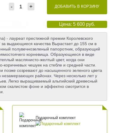
-
+
ДОБАВИТЬ В КОРЗИНУ
Цена: 5 600 руб.
ana) - лауреат престижной премии Королевского
" за выдающиеся качества Вырастает до 155 см в
твенный полувечнозеленый папоротник, образующий
прямостоячего корневища. Образующиеся в виде
 теплый маслянисто-желтый цвет, когда они
о-коричневых чешуек на стебле и средней части.
ни позже созревают до насыщенного зеленого цвета
в незамерзающих районах. Через несколько лет у
стьев. Легко выращиваемый альпийский древесный
ном скалистом фоне и эффектно смотрится в
и.
Подарочный комплект