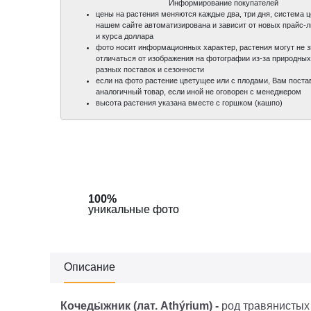
Информирование покупателей
цены на растения меняются каждые два, три дня, система 
нашем сайте автоматизирована и зависит от новых прайс-
и курса доллара
фото носит информационных характер, растения могут не 
отличаться от изображения на фотографии из-за природных
разных поставок и сезонности
если на фото растение цветущее или с плодами, Вам поста
аналогичный товар, если иной не оговорен с менеджером
высота растения указана вместе с горшком (кашпо)
100%
100%
уникальные фото
уникальные фото
Описание
Кочеды́жник
(лат. Athýrium) -
род травянистых