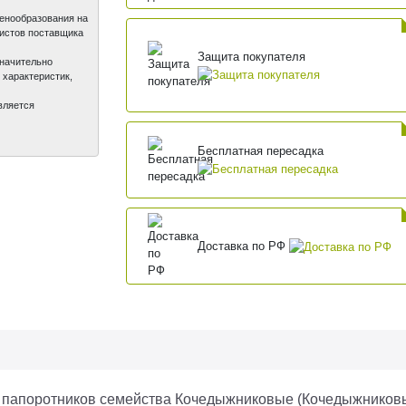
ценообразования на
листов поставщика
Защита покупателя
значительно
 характеристик,
вляется
Бесплатная пересадка
Доставка по РФ
 папоротников семейства Кочедыжниковые (Кочедыжниковые