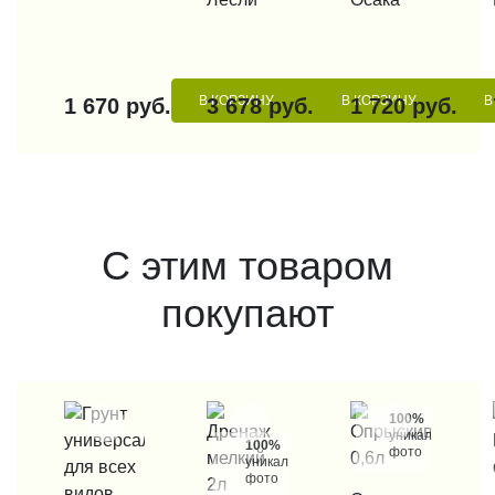
В КОРЗИНУ
В КОРЗИНУ
В
1 670 руб.
3 678 руб.
1 720 руб.
С этим товаром
покупают
100%
уникальные
100%
фото
уникальные
фото