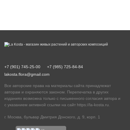
+7 (901) 745-25-00
+7 (985) 725-84-84
lakosta.flora@gmail.com
Все авторские права на материалы сайта принадлежат
авторам и охраняются законом. Перепечатка в других
изданиях возможна только с письменного согласия автора и
с указанием активной ссылки на сайт
https://la-kosta.ru
.
г. Москва, бульвар Дмитрия Донского, д. 9, корп. 1