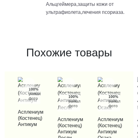
Альцгеймера,защиты кожи от
ультрафиолета,лечения псориаза.
Похожие товары
100%
уникальные
100%
100%
фото
уникальные
уникальные
фото
фото
КУПИТЬ В 1 КЛИК
Асплениум
(Костенец)
КУПИТЬ В 1 КЛИК
Асплениум
КУПИТЬ В 1 КЛИК
Асплениум
КУП
Антикум
(Костенец)
(Костенец)
Антикум
Антикум
Лесли
Осака