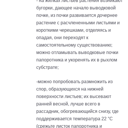
- на жилках листьев растения возникают
бугорки, дающее начало выводковой
почке, из почки развивается дочернее
растение с расчлененными листьями и
короткими черешками, отделяясь и
опадая, они переходят к
самостоятельному существованию;
можно отламывать выводковые почки
папоротника и укоренять их в рыхлом
субстрате;
-можно попробовать размножить из
спор, образующихся на нижней
поверхности листьев; их высевают
ранней весной, лучше всего в
рассадник, обогревающийся снизу, где
поддерживается температура 22 °С
(срежьте листок папоротника и