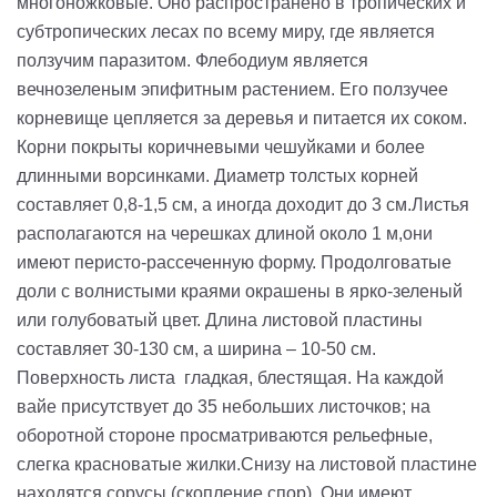
многоножковые. Оно распространено в тропических и
субтропических лесах по всему миру, где является
ползучим паразитом. Флебодиум является
вечнозеленым эпифитным растением. Его ползучее
корневище цепляется за деревья и питается их соком.
Корни покрыты коричневыми чешуйками и более
длинными ворсинками. Диаметр толстых корней
составляет 0,8-1,5 см, а иногда доходит до 3 см.Листья
располагаются на черешках длиной около 1 м,они
имеют перисто-рассеченную форму. Продолговатые
доли с волнистыми краями окрашены в ярко-зеленый
или голубоватый цвет. Длина листовой пластины
составляет 30-130 см, а ширина – 10-50 см.
Поверхность листа гладкая, блестящая. На каждой
вайе присутствует до 35 небольших листочков; на
оборотной стороне просматриваются рельефные,
слегка красноватые жилки.Снизу на листовой пластине
находятся сорусы (скопление спор). Они имеют