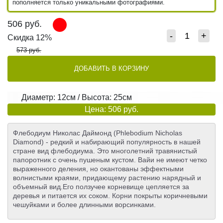
пополняется только уникальными фотографиями.
506
руб.
-
+
Скидка 12%
573 руб.
ДОБАВИТЬ В КОРЗИНУ
Диаметр: 12см / Высота: 25см
Цена: 506 руб.
Флебодиум Николас Даймонд (Phlebodium Nicholas
Diamond) - редкий и набирающий популярность в нашей
стране вид флебодиума. Это многолетний травянистый
папоротник с очень пушеным кустом. Вайи не имеют четко
выраженного деления, но окантованы эффектными
волнистыми краями, придающему растению нарядный и
объемный вид.Его ползучее корневище цепляется за
деревья и питается их соком. Корни покрыты коричневыми
чешуйками и более длинными ворсинками.