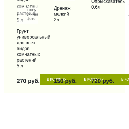
КУПИТЬ В 1 КЛИК
Опрыскиватель
КУП
0,6л
КУПИТЬ В 1 КЛИК
Дренаж
100%
мелкий
уникальные
фото
2л
КУПИТЬ В 1 КЛИК
Грунт
универсальный
для всех
видов
комнатных
растений
5 л
В КОРЗИНУ
В КОРЗИНУ
В К
270 руб.
150 руб.
720 руб.