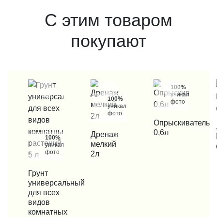
С этим товаром
покупают
100%
уникальные
100%
фото
уникальные
фото
КУПИТЬ В 1 КЛИК
Опрыскиватель
КУП
0,6л
КУПИТЬ В 1 КЛИК
Дренаж
100%
мелкий
уникальные
фото
2л
КУПИТЬ В 1 КЛИК
Грунт
универсальный
для всех
видов
комнатных